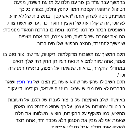
בהמשך עבר עו"ד בן צור עם תלם על מניעת השינה, מניעת
הטיפול הרפואי והקצבת המזון לחפץ ותלם, בצורה כל כך
אופיינית, ניסה לשחק אותה "ראש קטן", בתשובות של לא יודע,
לא זוכר, זה שיקול דעת של הקצין החוקר וכד', עד שראשת צוות
השופטים רבקה פרידמן-פלדמן, נזפה בו בדרכה המאוד מנומסת:
מה זאת אומרת שיקול דעת, היא אמרה, מה אתם מצפים,
שימשיך להתגרד, המצב הרפואי שלו היה ברור.
תלם המשיך עם תשובות מדוקלמות וריקניות, עד שבן צור סנט בו
ואמר, אתה עיוור למציאות ואת העיוורון החקירתי שלך רואים
במחדלי החקירה, בראיות שנשארו על רצפה, בראיית המנהרה
וכד'.
תלם השיב לו שהקישור שהוא עושה בין מצבו של
ניר חפץ
ושאר
הדברים לא היה מבייש שפגט בנינג'ה ישראל, מן דימוי די עקום.
באיזשהו שלב העקיצות של בן צור לעברו של תלם, על תשובות
רובוטיות שחוזרות על עצמן, על כך שהוא מתנהל כמו מאמין
מהיציע, כמו משקיף על החקירות, הוציאו משלוותו את תלם
שאמר: אני לא מבין את הסגנון הלא מכבד הזה, אתה רוצה
להוציא אותי מכליי, אבל גם לי יש זכויות.