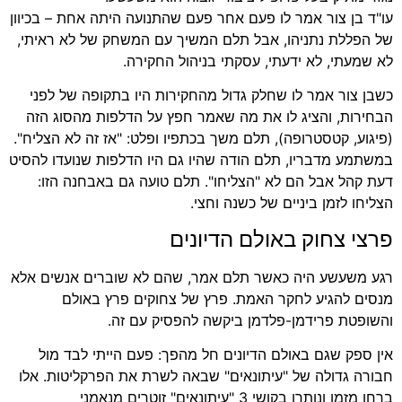
עו"ד בן צור אמר לו פעם אחר פעם שהתנועה היתה אחת – בכיוון
של הפללת נתניהו, אבל תלם המשיך עם המשחק של לא ראיתי,
לא שמעתי, לא ידעתי, עסקתי בניהול החקירה.
כשבן צור אמר לו שחלק גדול מהחקירות היו בתקופה של לפני
הבחירות, והציג לו את מה שאמר חפץ על הדלפות מהסוג הזה
(פיגוע, קטסטרופה), תלם משך בכתפיו ופלט: "אז זה לא הצליח".
במשתמע מדבריו, תלם הודה שהיו גם היו הדלפות שנועדו להסיט
דעת קהל אבל הם לא "הצליחו". תלם טועה גם באבחנה הזו:
הצליחו לזמן ביניים של כשנה וחצי.
פרצי צחוק באולם הדיונים
רגע משעשע היה כאשר תלם אמר, שהם לא שוברים אנשים אלא
מנסים להגיע לחקר האמת. פרץ של צחוקים פרץ באולם
והשופטת פרידמן-פלדמן ביקשה להפסיק עם זה.
אין ספק שגם באולם הדיונים חל מהפך: פעם הייתי לבד מול
חבורה גדולה של "עיתונאים" שבאה לשרת את הפרקליטות. אלו
ברחו מזמן ונותרו בקושי 3 "עיתונאים" זוטרים מנאמני