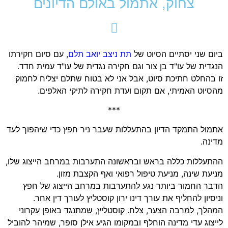
צחוק, אתמול באולם הדיונים
ביום שני יסתיים הסיוט של
תת ניצב יואב תלם
, עם סיום חקירתו
הנגדית של עו"ד בן צור וגם חקירה נגדית של עו"ד עמית חדד.
זו בהחלט חתיכת סיוט, אבל אני לא בטוח שתלם יצליח לחמוק
מהסיוט האמיתי, אם תקום ועדת חקירה לתיקי האלפים.
***
אתמול התמקד הדיון בהתעללות שעבר ניר חפץ כדי שיהפוך לעד
מדינה.
ההתעללות כללה בראש ובראשונה התערבות במרחב הייצוג שלו,
מניעת שינה, מניעת טיפול רפואי ואף הקצבת מזון.
הדבר החמור ביותר נגע להתערבות במרחב הייצוג של חפץ
וניסיון להחליף את עורך דינו ירון קוסטליץ לעורך דין אחר.
המהלך, למרבה הצער, צלח. קוסטליץ, שמתנגד באופן עקרוני
לייצוג עדי מדינה הוחלף ובמקומו הגיע אילן סופר, שמיהר להוביל