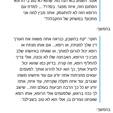
אומר תשמע בוא הנה מזל שהוא לא נגע בי הרופא
הסתום הזה, איזה מפגר. בסדר? … למדת עם
הרופא הזה לא להתעסק. אתה מבין למה אני
מתכוון? במשחק של ההקבלה?"
בהמשך:
חוקר: "קח בחשבון, כנראה אתה משווה את העורך
דין שלך למנתח, או רופא… אם אותו מנתח או
רופא יכול לגרום למותך, או שאתה באיזשהו שלב
מבין כי הרופא, האבחנה שלו לא נכונה, אולי צריך
להחליף רופא, וזה קורה. בדיוק כמו שהוא יכול
להציל אותך, כך הוא יכול להרוג אותך. לפעמים
יוצאים מהניתוח אתה יודע עם עוד איזשהו משהו
שנגרם, עוד איזה תקלה שקרתה, עוד איזה, אתה
יודע יש כל כך הרבה תביעות בעולם הזה… שישב
לך ככה בראש, שלפעמים אולי הרופא, אותו רופא
שאנחנו נעזרים בו, אולי הוא לא טוב בשבילנו".
בהמשך: