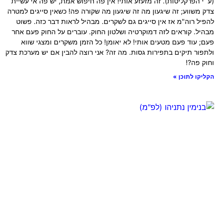
(ע״י הפרקליטות). זה מזעזע אותי! אין פה חיפוש אמת, יש פה אי עשיית
צדק משווע; זה שיגעון מה זה שיגעון מה שקורה פה! כשאין סייגים למטרה
להפיל רוה"מ אז אין סייגים גם לשקרים. מבהיל לראות דבר כזה. פשוט
מבהיל. קוראים לזה דמוקרטיה ושלטון החוק. עוברים על החוק פעם אחר
פעם; עוד פעם מטעים אותי! לא יאומן! כל הזמן משקרים ומצגי שווא
ולתפור תיקים בתפירות גסות. מה זה? אני רוצה להבין אם יש מערכת צדק
וחוק פה?!
הקליקו לתוכן »