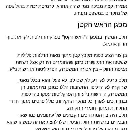
אמירה קצת מביכה ממי שהיה אחראי לרמיסת זכויות ברגל גסה
של נחקרים במשפט נתניהו.
מפגן הראש הקטן
תלם המשיך במפגן ה"ראש הקטן" בפרק ההדלפות לקראת סוף
הדיון אתמול.
בן צור הציג בפניו מקבץ קטן מתוך מאות הדלפות פליליות
ששטפו את התקשורת בזמן שהחומרים היו רק אצל רשויות
אכיפת החוק – בין אם זה המשטרה, הפרקליטות או רשות ני"ע.
תלם כרגיל לא ידע, לא שם לב, לא פעל, והוא בכלל מאמין
שחוקריו לא הדליפו. התשובות הללו כמובן מיתממות. הן
המשטרה, הן רשות ני"ע והן הפרקליטות עסקו בהדלפות
ובתדרוכים לאורך כל מהלך החקירות, כולל פרטים מתוך חדרי
החקירות ומתוך חומרי החקירה.
תלם היה בין המתדרכים הקבועים של עיתונאים כמו שאר
הבכירים ברשויות החוק. הניסיון שלו להציג את זה כמשהו שהוא
נגזר מתיק בעל פרופיל ציבורי גבוה הוא משעשע.