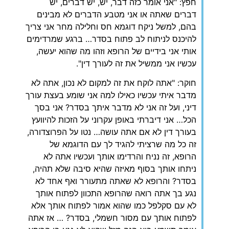
חפץ: "אני אומר כזה דבר, יש, יש דברים, יש
דברים שאתה או אני מטבע הדברים לא מבינים
בהם, למשל ניקח דוגמא חס וחלילה מחר אני צריך
להיכנס לניתוח לב פתוח בסדר… ברגע שמרדימים
אותי אני בידיים של הרופא וזהו מה שהוא יעשה,
עכשיו אני ממשיל את זה לעורך דין".
חוקר: "אתה לוקח את זה למקום לא נכון, אתה לא
מדבר איתי עכשיו כאילו למה אני שומע בעצת עורך
דיני, ועל זה אני לא מדבר איתך בסדר? אני בסך
הכל… אני דיברתי באופן עקרוני על הזכות להיוועץ
בעורך דין לא אם אתה עושה… נטו על הפרוצדורה,
זה כל מה שרציתי להגיד לך עם הדוגמא של
הרופא, זה נניח והרדימו אותך ועכשיו אתה לא
ניתחו אותך בסוף מאיזה שהיא סיבה שלא תהיה,
בסדר? והרופא לא שאתה מתעורר ואף אחד לא
נגע בך אתה רואה שהרופא התכוון לפתוח אותך
לא עם סקלפל כמו שהוא אמור לפתוח אותך אלא
לפתוח אותך עם מסור חשמלי, בסדר? … אז אתה