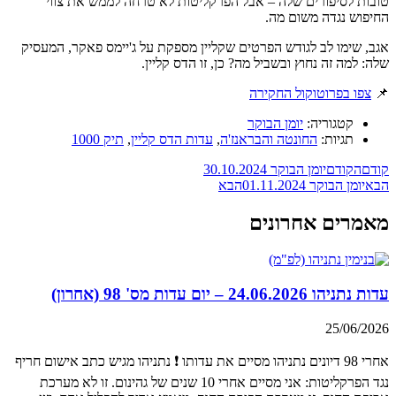
טובות לסיפורים שלה – אבל הפרקליטות לא טרחה לממש את צווי
החיפוש נגדה משום מה.
אגב, שימו לב לגודש הפרטים שקליין מספקת על ג'יימס פאקר, המעסיק
שלה: למה זה נחוץ ובשביל מה? כן, זו הדס קליין.
📌
צפו בפרוטוקול החקירה
קטגוריה:
יומן הבוקר
תגיות:
החונטה והבראנז'ה
,
עדות הדס קליין
,
תיק 1000
קודם
הקודם
יומן הבוקר 30.10.2024
הבא
יומן הבוקר 01.11.2024
הבא
מאמרים אחרונים
עדות נתניהו 24.06.2026 – יום עדות מס' 98 (אחרון)
25/06/2026
אחרי 98 דיונים נתניהו מסיים את עדותו ❗ נתניהו מגיש כתב אישום חריף
נגד הפרקליטות: אני מסיים אחרי 10 שנים של גהינום. זו לא מערכת