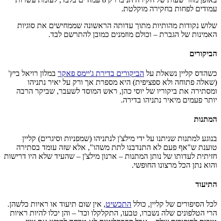
עמודים לפחות בחקירה מוקלטת.
שלוש נקודות מהותיות מתוך עדותה הראשונה שממחישים את סוגיות
האמינות של הגברת – וכולם מוזמנים כמובן להתרשם לבד.
הביקורים
כשהדס קליין נשאלת על
הביקורים בדירת ג'יימס פאקר
במלון רויאל ביץ'
(שאלה פתוחה ולא ספציפית) היא מספרת אך ורק על יאיר נתניהו
ומסתירה את ביקוריו של יוסי כהן, ראש המוסד לשעבר, שביקר הרבה
יותר פעמים מיאיר נתניהו בדירה.
המתנות
בנוגע למתנות שניתנו על ידי מילצ'ן לנתניהו (שמפניות וסיגרים) קליין
טוענת ש"אף פעם לא התנדבנו לתת משהו", אלא שזה עומד בסתירה
חזיתית לעדותו של נותן המתנות – ארנון מילצ'ן – שהעיד שלא היו דרישות
והוא נתן הכל מרצונו החופשי.
התיעוד
לכל הסיפורים של קליין, כולל
התכשיט
, אין שום תיעוד או ראיות כלשהן.
הרי הטלפונים שלה נשברו, טבעו, התקלקלו וכד' – והן יכלו להיות ראיות