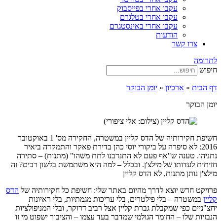
עקבו אחרי בפייסבוק
עקבו אחרי בטלגרם
עקבו אחרי באינסטגרם
הודעות
צרו קשר
לתרומה
חיפוש
דף הבית
»
ארכיון
»
יומן הבוקר
יומן הבוקר
חשיפת חקירותיה של הדס קליין במשטרה, החקירה מס' 1 באוקטובר
2016: לא סיפרה על ביקורי יוסי כהן בדירת פאקר והתמקדה ביאיר
נתניהו. טענה ש"אף פעם לא התנדבנו לתת משהו" (מתנות) – סתירה
חזיתית לעדותו של מילצ'ן. ובכלל – למה היא משתמשת בלשון רבים? זה
מילצ'ן נותן מתנות, לא הדס קליין
פרויקט חדש יוצא לדרך מהיום באתר שלי: חשיפת כל חקירותיה של
הדס
קליין
במשטרה – בלי פילטרים, בלי עריכות מגמתיות, בלי ראיונות
יחצ"ניים כפי שמקבלת גברת קליין אצל רביב דרוקר, ובלי המניפולציות
הנבזיות שלו – החומר הגולמי שמדבר בעד עצמו – והציבור ישפוט מי זו