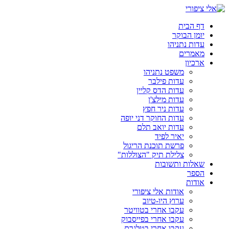
דלג
לתוכן
דף הבית
יומן הבוקר
עדות נתניהו
מאמרים
ארכיון
משפט נתניהו
עדות פילבר
עדות הדס קליין
עדות מילצ'ן
עדות ניר חפץ
עדות החוקר דני יופה
עדות יואב תלם
יאיר לפיד
פרשת תוכנת הריגול
צלילת תיק "הצוללות"
שאלות ותשובות
הספר
אודות
אודות אלי ציפורי
ערוץ היו-טיוב
עקבו אחרי בטוויטר
עקבו אחרי בפייסבוק
עקבו אחרי בטלגרם