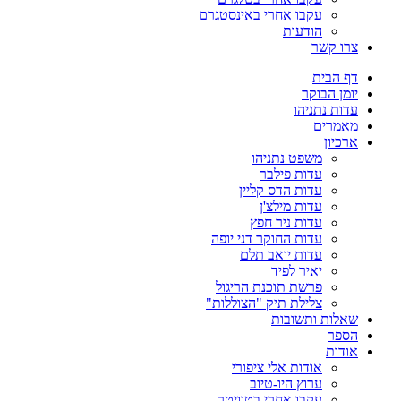
עקבו אחרי באינסטגרם
הודעות
צרו קשר
דף הבית
יומן הבוקר
עדות נתניהו
מאמרים
ארכיון
משפט נתניהו
עדות פילבר
עדות הדס קליין
עדות מילצ'ן
עדות ניר חפץ
עדות החוקר דני יופה
עדות יואב תלם
יאיר לפיד
פרשת תוכנת הריגול
צלילת תיק "הצוללות"
שאלות ותשובות
הספר
אודות
אודות אלי ציפורי
ערוץ היו-טיוב
עקבו אחרי בטוויטר