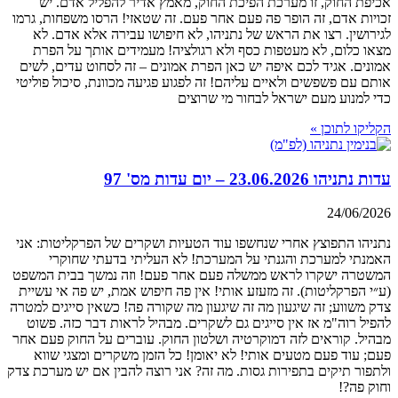
אכיפת החוק, זו מערכת הפיכת החוק, מאמץ אדיר להפליל אדם. יש
זכויות אדם, זה הופר פה פעם אחר פעם. זה שטאזי! הרסו משפחות, גרמו
לגירושין. רצו את הראש של נתניהו, לא חיפושו עבירה אלא אדם. לא
מצאו כלום, לא מעטפות כסף ולא רגולציה! מעמידים אותך על הפרת
אמונים. אגיד לכם איפה יש כאן הפרת אמונים – זה לסחוט עדים, לשים
אותם עם פשפשים ולאיים עליהם! זה לפגוע פגיעה מכוונת, סיכול פוליטי
כדי למנוע מעם ישראל לבחור מי שרוצים
הקליקו לתוכן »
עדות נתניהו 23.06.2026 – יום עדות מס' 97
24/06/2026
נתניהו התפוצץ אחרי שנחשפו עוד הטעיות ושקרים של הפרקליטות: אני
האמנתי למערכת והגנתי על המערכת! לא העליתי בדעתי שחוקרי
המשטרה ישקרו לראש ממשלה פעם אחר פעם! וזה נמשך בבית המשפט
(ע״י הפרקליטות). זה מזעזע אותי! אין פה חיפוש אמת, יש פה אי עשיית
צדק משווע; זה שיגעון מה זה שיגעון מה שקורה פה! כשאין סייגים למטרה
להפיל רוה"מ אז אין סייגים גם לשקרים. מבהיל לראות דבר כזה. פשוט
מבהיל. קוראים לזה דמוקרטיה ושלטון החוק. עוברים על החוק פעם אחר
פעם; עוד פעם מטעים אותי! לא יאומן! כל הזמן משקרים ומצגי שווא
ולתפור תיקים בתפירות גסות. מה זה? אני רוצה להבין אם יש מערכת צדק
וחוק פה?!