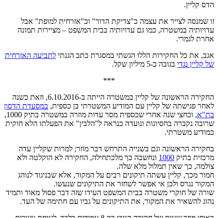
הדס קליין.
זו שמנסה לצייר את עצמה כ"צדיקת הדור" וכ"אזרחית למופת" אבל
עדויותיה במשטרה, כמו גם עדויותיה בבית המשפט – מציירות תמונה
אחרת לגמרי.
אגב, את כל החקירות הללו הגשתי במסגרת כתב הגנתי
לתביעה האזרחית
של קליין נגדי
בגובה כ-5 מיליון שקל.
***
החקירה הראשונה של קליין במשטרה הייתה ב-6.10.2016, וזאת כשנה
לאחר פגישתה של קליין עם המודיע המשטרתי בן כספית,
במסעדת הדסון
בת"א
, וכחצי שנה אחרי שכספית מסר עדות מוזרה במשטרה בתיק 1000,
שרובה נקברה בחסיונות ונועדה כנראה ל"הלבין" את הפעלתו הלא חוקית
כמודיע משטרתי.
בחקירה הראשונה וגם בשנייה התרחש דבר מוזר; למרות שקליין עדה
מרכזית בתיק
1000
ונחשבה כך מלכתחילה, החקירה לא הוקלטה ולא
צולמה, כך שאין תמלול מלא שלה.
חמור מכך, קליין עשתה תיקונים רבים על המקור, אלא שבניגוד לנוהג
המקור נגרס ולכן אי אפשר לשחזר את התיקונים שנעשו.
שורה של חוקרי משטרה בבית המשפט העידו שזה דבר פסול מאוד ותמיד
נהוג להשאיר את המקור, את התיקונים על גביו עם חתימה של העד.
באופן מוזר שעות של חקירה הניבו רק 8 עמודים בלבד, לעומת עשרות