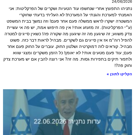
24/06/2026
נתניהו התפוצץ אחרי שנחשפו עוד הטעיות ושקרים של הפרקליטות: אני
האמנתי למערכת והגנתי על המערכת! לא העליתי בדעתי שחוקרי
המשטרה ישקרו לראש ממשלה פעם אחר פעם! וזה נמשך בבית המשפט
(ע״י הפרקליטות). זה מזעזע אותי! אין פה חיפוש אמת, יש פה אי עשיית
צדק משווע; זה שיגעון מה זה שיגעון מה שקורה פה! כשאין סייגים למטרה
להפיל רוה"מ אז אין סייגים גם לשקרים. מבהיל לראות דבר כזה. פשוט
מבהיל. קוראים לזה דמוקרטיה ושלטון החוק. עוברים על החוק פעם אחר
פעם; עוד פעם מטעים אותי! לא יאומן! כל הזמן משקרים ומצגי שווא
ולתפור תיקים בתפירות גסות. מה זה? אני רוצה להבין אם יש מערכת צדק
וחוק פה?!
הקליקו לתוכן »