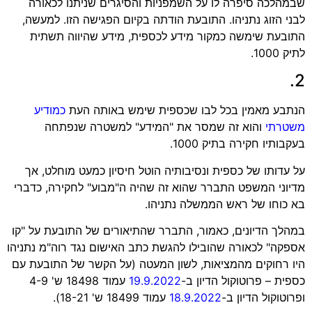
שבמהלכה סיפרה לו על השמפניות והסיגרים שניתנו לכאורה
לבני הזוג נתניהו. התובעת הודתה בקיום הפגישה הזו. למעשה,
התובעת שימשה כמקור מידע לכספית, מידע שהיווה תשתית
לתיק 1000.
.
2
הנתבע מאמין בכל לבו שכספית שימש באותה העת
כמודיע
משטרתי
והוא זה שמסר את "המידע" למשטרה שנפתחה
בעקבותיו חקירה בתיק 1000.
על עדותו של כספית ונסיבותיה הוטל חיסיון כמעט מוחלט, אך
מדיוני המשפט התברר שהוא זה שהיה ה"מבוע" לחקירה, כדברי
בא כוחו של ראש הממשלה נתניהו.
במהלך הדיונים, כאמור, התברר שהתיאורים של התובעת על "קו
אספקה" לכאורה שהובילו להגשת כתב האישום נגד רוה"מ נתניהו
היו רחוקים מהמציאות, לשון המעטה (על הקשר של התובעת עם
כספית – פרוטוקול הדיון ב-
19.9.2022
עמוד 18498 ש' 4-9
ופרוטוקול הדיון ב-
18.9.2022
עמוד 18499 ש' 18-21).