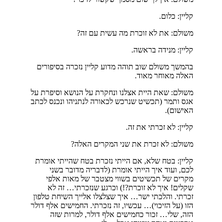
קליין: כלום.
משולם: את לא זוכרת מה עשית עם זה?
קליין: מנידה בראשה.
בהמשך משולם שוב תוהה מדוע קליין נזכרה בסיפורים
האלה מאוחר מאוד.
משולם: שאת היית אצלנו ונחקרת על הנושא וסיפרת על
אגס ותמר (תכשיט שנרכש לכאורה לנתניהו ונכנס לכתב
האישום).
קליין: לא זכרתי את זה.
משולם: לא זכרת את שני המקרים האלה?
קליין: בטח שלא, אם הייתי נזכרת בטח שהייתי אומרת
לכם, ועוד איך הייתי אומרת (לדבריה מדובר בשני
מקרים של תכשיטים בשווי מצטבר של מאות אלפי
שקלים! איך לא זוכרת?!) וכרגע שנזכרתי… זה לא
זכרתי. והלכתי ישר… איך שצלצלו אלייך השיחת טלפון
הזו (על הזיכוי)… עכשיו, זה נזכרתי. החמישים אלף דולר
הזה, שלי… זכור כחמישים אלף דולר, למרות שזה