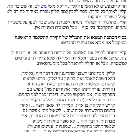
את ההחלטה בצורה הטובה ביותר.
החוקרים פשוט לא האמינו לקליין. דווקא
מומי משולם
, זה ששיבח את
קליין לאורך כל הדרך, ניסה להבין למה קליין נזכרה באיחור כה רב ולא
קיבל תשובות מספקות.
קליין, כהרגלה, התפתלה, ניסתה לשנות נושא, שבה לטנף על משפחת
נתניהו, התקרבנה בלי סוף – אבל תשובות רציניות אין.
בסוף הכתבה תמצאו את התמליל של חקירת ההשלמה הראשונה
ובמקביל אני מביא את עיקרי הדברים:
קליין ניסתה להפיל את האשמה על הדיווח המאוחר על עו"ד בעז בן
צור, שייצג אותה בעבר ולכאורה אמר לה שלא צריך לנדב פרטים
למשטרה, אבל אז החלה להתפתל בכל מיני גרסאות:
קליין: מבחינתנו חשבנו שהריענון זה הדבר הזה (כלומר,
היא חשבה לאמר זאת ברענון עד שלה). ברגע שראינו
שיש גם השלמות חקירה לאחרים וכאלה וזה, גיורא
(אדרת, עורך דינה) אמר, את יודעת מה? ניפגש עם
הפרקליטות, אם תבקשי פגישה, דיברנו כבר לפני החגים,
דיברתי עם ליאת (שוב ושוב מתברר שלהדס קליין היה
קו ישיר לליאת בן ארי), אמרתי לה שאני רוצה… ואחרי
החגים התקשרתי אליה שוב… לשאול מתי אפשר. גם
כדי להבין לוחות זמנים וגם להבין שאם זה מתקרב, אני
מבחינתי, הדבר הזה… לא סופר בחקירות מכיוון
שכשהתחלנו בחקירות… שמפניות, עניינים וזה, ולא
זכרתי. תיכף אני אפרט את הדברים אז ת…. זה. שני