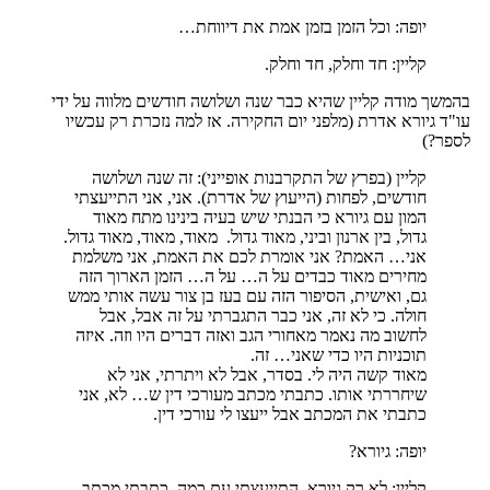
יופה: וכל הזמן בזמן אמת את דיווחת…
קליין: חד וחלק, חד וחלק.
בהמשך מודה קליין שהיא כבר שנה ושלושה חודשים מלווה על ידי
עו"ד גיורא אדרת (מלפני יום החקירה. אז למה נזכרת רק עכשיו
לספר?)
קליין (בפרץ של התקרבנות אופייני): זה שנה ושלושה
חודשים, לפחות (הייעוץ של אדרת). אני, אני התייעצתי
המון עם גיורא כי הבנתי שיש בעיה בינינו מתח מאוד
גדול, בין ארנון וביני, מאוד גדול. מאוד, מאוד, מאוד גדול.
אני… האמת? אני אומרת לכם את האמת, אני משלמת
מחירים מאוד כבדים על ה… על ה… הזמן הארוך הזה
גם, ואישית, הסיפור הזה עם בעז בן צור עשה אותי ממש
חולה. כי לא זה, אני כבר התגברתי על זה אבל, אבל
לחשוב מה נאמר מאחורי הגב ואזה דברים היו וזה. איזה
תוכניות היו כדי שאני… זה.
מאוד קשה היה לי. בסדר, אבל לא ויתרתי, אני לא
שיחררתי אותו. כתבתי מכתב מעורכי דין ש… לא, אני
כתבתי את המכתב אבל ייעצו לי עורכי דין.
יופה: גיורא?
קליין: לא רק גיורא. התייעצתי עם כמה, כתבתי מכתב.