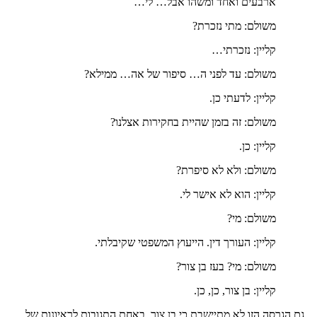
ארבעים ואחד ומשהו אבל… לי…
משולם: מתי נזכרת?
קליין: נזכרתי…
משולם: עד לפני ה… סיפור של אה… ממילא?
קליין: לדעתי כן.
משולם: זה בזמן שהיית בחקירות אצלנו?
קליין: כן.
משולם: ולא לא סיפרת?
קליין: הוא לא אישר לי.
משולם: מי?
קליין: העורך דין. הייעוץ המשפטי שקיבלתי.
משולם: מי? בעז בן צור?
קליין: בן צור, כן, כן.
גם הגרסה הזו לא מתיישבת כי בן צור, באחת התגובות לראיונות של