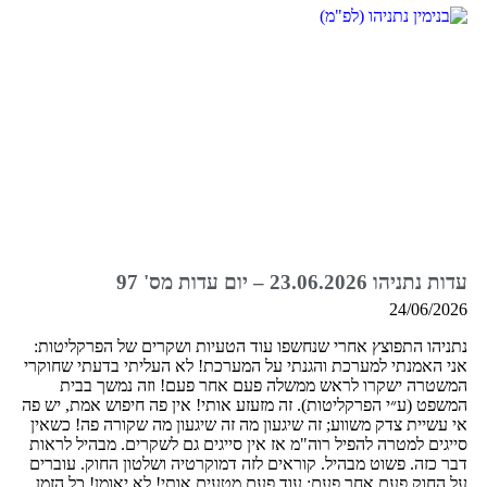
עדות נתניהו 23.06.2026 – יום עדות מס' 97
24/06/2026
נתניהו התפוצץ אחרי שנחשפו עוד הטעיות ושקרים של הפרקליטות:
אני האמנתי למערכת והגנתי על המערכת! לא העליתי בדעתי שחוקרי
המשטרה ישקרו לראש ממשלה פעם אחר פעם! וזה נמשך בבית
המשפט (ע״י הפרקליטות). זה מזעזע אותי! אין פה חיפוש אמת, יש פה
אי עשיית צדק משווע; זה שיגעון מה זה שיגעון מה שקורה פה! כשאין
סייגים למטרה להפיל רוה"מ אז אין סייגים גם לשקרים. מבהיל לראות
דבר כזה. פשוט מבהיל. קוראים לזה דמוקרטיה ושלטון החוק. עוברים
על החוק פעם אחר פעם; עוד פעם מטעים אותי! לא יאומן! כל הזמן