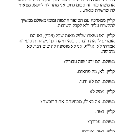
או משהו כזה, זה סכום גדול, אני מתחילה לחפש. מצאתי
לה שרשרת כזאת…
קליין ממשיכה עם הסיפור התמוה ומומי משולם ממשיך
להקשות עליה ולא לקבל תשובות.
קליין: ואז נשארו שלוש מאות שקל (זיכוי), ואז הם
אומרים לי את רוצה… בואי תיקחי לך משהו, תוסיפי וזה.
אמרתי לא. אל"ף, אני לא מוסיפה לה שום דבר, לא
מוסיפה.
משולם: הם ידעו שזה עבורה?
קליין: לא, מה פתאום.
משולם: הם לא ידעו.
קליין: ממש לא.
משולם: אה כאילו, מבחינתם את הרוכשת?
קליין: בטח.
משולם: עבורך?
קליין: בטח, אמרתי.