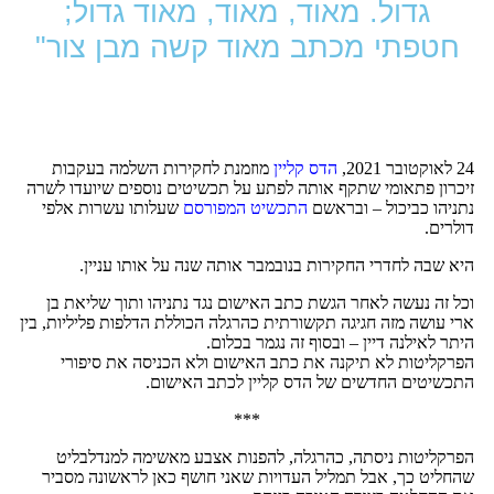
גדול. מאוד, מאוד, מאוד גדול;
חטפתי מכתב מאוד קשה מבן צור"
24 לאוקטובר 2021,
הדס קליין
מוזמנת לחקירות השלמה בעקבות
זיכרון פתאומי שתקף אותה לפתע על תכשיטים נוספים שיועדו לשרה
נתניהו כביכול – ובראשם
התכשיט המפורסם
שעלותו עשרות אלפי
דולרים.
היא שבה לחדרי החקירות בנובמבר אותה שנה על אותו עניין.
וכל זה נעשה לאחר הגשת כתב האישום נגד נתניהו ותוך שליאת בן
ארי עושה מזה חגיגה תקשורתית כהרגלה הכוללת הדלפות פליליות, בין
היתר לאילנה דיין – ובסוף זה נגמר בכלום.
הפרקליטות לא תיקנה את כתב האישום ולא הכניסה את סיפורי
התכשיטים החדשים של הדס קליין לכתב האישום.
***
הפרקליטות ניסתה, כהרגלה, להפנות אצבע מאשימה למנדלבליט
שהחליט כך, אבל תמליל העדויות שאני חושף כאן לראשונה מסביר