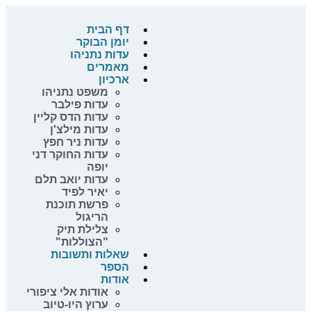
דף הבית
יומן הבוקר
עדות נתניהו
מאמרים
ארכיון
משפט נתניהו
עדות פילבר
עדות הדס קליין
עדות מילצ'ן
עדות ניר חפץ
עדות החוקר דני
יופה
עדות יואב תלם
יאיר לפיד
פרשת תוכנת
הריגול
צלילת תיק
"הצוללות"
שאלות ותשובות
הספר
אודות
אודות אלי ציפורי
ערוץ היו-טיוב