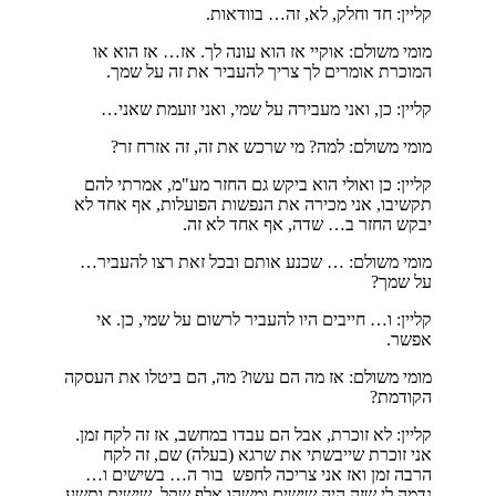
קליין: חד וחלק, לא, זה… בוודאות.
מומי משולם: אוקיי אז הוא עונה לך. אז… אז הוא או
המוכרת אומרים לך צריך להעביר את זה על שמך.
קליין: כן, ואני מעבירה על שמי, ואני זועמת שאני…
מומי משולם: למה? מי שרכש את זה, זה אזרח זר?
קליין: כן ואולי הוא ביקש גם החזר מע"מ, אמרתי להם
תקשיבו, אני מכירה את הנפשות הפועלות, אף אחד לא
יבקש החזר ב… שדה, אף אחד לא זה.
מומי משולם: … שכנע אותם ובכל זאת רצו להעביר…
על שמך?
קליין: ו… חייבים היו להעביר לרשום על שמי, כן. אי
אפשר.
מומי משולם: אז מה הם עשו? מה, הם ביטלו את העסקה
הקודמת?
קליין: לא זוכרת, אבל הם עבדו במחשב, אז זה לקח זמן.
אני זוכרת שייבשתי את שרגא (בעלה) שם, זה לקח
הרבה זמן ואז אני צריכה לחפש בור ה… בשישים ו…
נדמה לי שזה היה שישים ומשהו אלף שקל. שישים ותשע