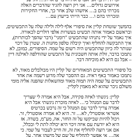
אירועים גדולים… אני רק רוצה להגיד שהדברים האלה
נזכרתי בהם ב… איזשהו שלב אחר כך, אחרי החקירות
ונזכרתי בהם ו… כבר הייתי בייעוץ עם…
בהמשך שוטחת קליין את סיפורי אלף לילה ולילה שלה על התכשיטים,
ובראשם כאמור אותה תכשיט בעשרות אלפי דולרים לכאורה.
איך נאמר על ידי נתניהו שהתכשיט "רומני" (דבר שהפך לכותרות),
איך התבקשה להחליף ואיך קיבלה טלפון מחנות ה. שטרן על זיכוי
שנותר לה כיוון שהתכשיט היה רשום על שמה. הסיפורים, כמובן, לא
נתמכו בדבר, זולת אותה חשבונית על התכשיט שהודלפה לאילנה דיין
– אבל גם היא לא מוכיחה דבר.
כל סיפורי התכשיטים המאוחרים של קליין היו מבולבלים מאוד, לא
נתמכו כאמור באף ראיה. גם ההסבר שלה מדוע רשמה את אחד
התכשיטים על שמה היה תמוה מאוד ומהשאלות שהפנה אליה מומי
משולם ניכר שהוא לא מאמין לקליין.
קליין: ניגשתי לאיזה פקידה, אבל היא אמרה לי שצריך
לדבר עם המנהל כי… לאיזה מוכרת ניגשתי אבל היא
אמרה צריך לדבר עם המנהל כי זה נרכש בכרטיס
אשראי אוסטרלי, לא… זר. היא לא אמרה אוסטרלי, זר.
ויכול להיות שביקשו על זה החזר, אה, מע"מ, בשדה. אז
היא לא יודעת עם איזה זיכוי היא יכולה לתת לי ובכלל,
אם אני רוצה להחליף את זה, זה חייב לעבור על שמי. כי
אה… אי אפשר להחליף על שם של מישהו אחר. על