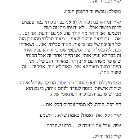
קליין: בסדר, זה…
משולם: עכשיו זה התזמון הנכון.
קליין (מתקרבנת כהרגלה): אני כבר ניסיתי כמה פעמים
ליזום פגישה אבל… לא ידעתי מתי זה בשל.
תשמעו, אני רואה מה הולך פה. אני גם יודעת, אני גם…
אה… גם ליאת יודעת שאני… מאוד סבלתי מהעניין הזה
של העזיבה של בעז בן צור. מאוד סבלתי. אני… נשארתי
לבד, לא בגלל הייצוג המשפטי שלו כי זה לא עניין אותי.
זה כבר לא עניין אותי, אני הייתי אחרי זה אבל הבנתי
שיש פה משהו עם ארנון וזה, מאחורי הגב שלי, ואני
הייתי במצב מאוד לא טוב, מאוד לא טוב, אבל זה… זה
סיפור אחר.
מומי משולם יוצא מהחדר
ודני יופה
, החוקר שניהל איתה
שיחות אישיות, מנסה לעודד ולנחם אותה, כי גם הוא
מבין שיש בעייה בזיכרון הפתאומי שלה.
דני יופה: קורה, לא תמיד זוכרים הכל, את…
קליין: לא, את האמת? באמת שלא… תשמע.
יופה: אבל את מעידה ש… ברגע שנזכרת.
קליין: חד וחלק.