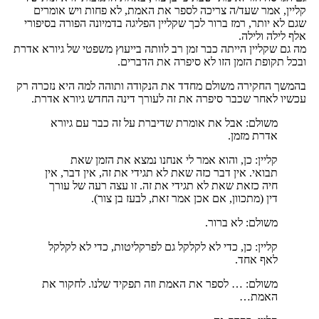
קליין, אמר שעד/ה צריכה לספר את האמת, לא פחות ויש אומרים
שגם לא יותר, רמז ברור לכך שקליין הפליגה בדמיונה הפורה בסיפורי
אלף לילה ולילה.
מה גם שקליין הייתה כבר זמן רב לוותה בייעוץ משפטי של גיורא אדרת
ובכל תקופת הזמן הזו לא סיפרה את הדברים.
בהמשך החקירה משולם מחדד את הנקודה ותוהה למה היא נזכרה רק
עכשיו לאחר שכבר סיפרה את זה לעורך דינה החדש גיורא אדרת.
משולם: אבל את אומרת שדיברת על זה כבר עם גיורא
אדרת מזמן.
קליין: כן, והוא אמר לי אנחנו נמצא את הזמן שאת
תבואי. אין דבר כזה שאת לא תגידי את זה, אין דבר, אין
חיה כזאת שאת לא תגידי את זה. זו עצה רעה של עורך
דין (מתכוון, אם אכן אמר זאת, לבעז בן צור).
משולם: לא ברור.
קליין: כן, כדי לא לקלקל גם לפרקליטות, כדי לא לקלקל
לאף אחד.
משולם: … לספר את האמת וזה תפקיד שלנו. לחקור את
האמת…