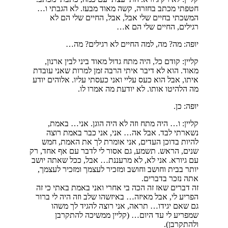
חטפתי מכתב בחזרה, קשה מאוד מבעז. לא הגבתי ו…
המשכתי בחיים שלי אבל, אבל, החיים שלי הם לא
רגילים, החיים שלי הם א…
יופה: מה? מה, למה החיים לא רגילים? מה…
קליין: קודם כל, היה מתח גדול מאוד ביני לבין ארנון,
מאוד. הוא לא דיבר איתי הרבה זמן למרות שאני עובדת
איתו, אבל הוא כעס עליי ואני כעסתי עליו. אלוהים יודע
מה הלהיטו אותו. לא יודעת מה אמרו לו.
יופה: כן.
קליין: ו… היה מתח וזה לא היה הוגן. אני… באמת,
נשארתי לבד. אבל אה… אני, אני כבר באמת רוצה
להיות בדוכן העדים, אני אומרת לך את האמת, חמש
שנים, הראש. תשמע, גם אסור לי לדבר עם אף אחד, רק
עם גיורא. אני לא, לא מרעננת… אבל, ככל שאתה יושב
יותר בבית וחושב וחושב ומזכיר לעצמך ומזכיר לעצמך,
אתה נזכר בדברים.
זה דברים שאז זה הכה בי אחרי ואני באמת באתי כי זה
הפריע לי, אבל מאיזה… באיזשהו שלב וזה היה לי ברור
גם שאם יגידו… תראה, אני רוצה להגיד לך משהו
שמפריע לי עד היום… (קליין ממשיכה להתקרבן
ולהתקרבן).