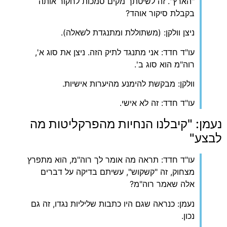
"הארץ". זה לשיטתך מקים סמכות לחקור אותה
בקבלת סיקור אוהד?
ניצן וולקן: (משתוללת ומתנגדת לשאלה).
עו"ד חדד: אני מתנגד לתיק הזה. ניצן את סוג א',
רוה"מ הוא סוג ב'.
וולקן: מבקשת להימנע מהיערות אישיות.
עו"ד חדד: זה לא אישי.
נעמן: "קיבלנו הנחיות מהפרקליטות מה
לבצע"
עו"ד חדד: תראה מה אומר לך רוה"מ, הוא מתפרץ
מצחוק, זה "קשקוש", עשיתם בדיקה על דברים
אלה שאמר רוה"מ?
נעמן: כנראה שגם היו כתבות שליליות נגדו, זה גם
נכון.