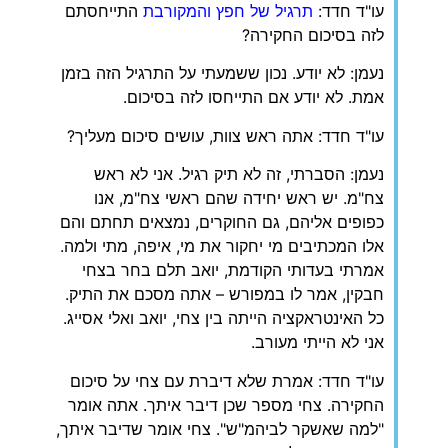
עו"ד חדד:
תרגיל של חפץ והמקורבת
התייחסתם
לזה בסיכום החקירה?
נעמן: לא יודע. נכון ששמעתי על התרגיל הזה בזמן
אמת. לא יודע אם התייחסו לזה בסיכום.
עו"ד חדד: אתה ראש צוות, עושים סיכום מעליך?
נעמן: הסברתי, זה לא תיק רגיל. אני לא ראש
צח"מ. יש ראש יחידה שהם ראשי צח"מ, אנו
כפופים אליהם, גם החוקרים, נמצאים תחתם והם
אלו המכתיבים מי יחקור את מי, איפה, מתי ולמה.
אמרתי בעדותי הקודמת, יואב תלם בחר בצחי
חבקין, אמר לו במפורש – אתה מסכם את התיק.
כל האינטראקציה הייתה בין צחי, יואב ואלי אסייג.
אני לא הייתי מעורב.
עו"ד חדד: אמרת שלא דיברת עם צחי על סיכום
החקירה. צחי מספר שכן דיבר איתך. אתה אומר
"למה שאשקר לביהמ"ש". צחי אומר שדיבר איתך,