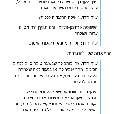
ניצן וולקן: כן. יש שני עדי הגנה שמעידים במקביל,
עכשיו עושים קרוס משני עדי הגנה.
עו"ד חדד: זו עילת התנגדות כללית?
השופטת פרידמן-פלדמן: ואם חבקין היה מסיים
עדותו ושולח?
עו"ד חדד: חקירה מתנהלת לגלות האמת.
ההתנגדות של וולקן נדחית.
עו"ד חדד: צחי כותב לך שבשעה טובה סיים לכתוב
הסיכום, מחר יעביר לך. אז בניגוד למה שאמרת
שלא דיברת עם צחי, אתה עובר על הסיכומים וגם
מתנגד להערות.
נעמן: כן, זה הווטסאפ שאני שלחתי. גם לא
הכחשתי שקראתי את הסיכום. אמרתי זאת בדיון
הקודם. אמרתי שכל האינטראקציה מה לכתוב, מה
ראשי פרקים ומה להוסיף – כל הדברים האלה