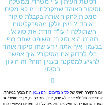
רכישת העיתון ע"י משרדי ממשלה
וסיקור האוהד שמקבלת: "זו לא מקים
סמכות לחקור אותה בקבלת סיקור
אוהד"? ניצן וולקן מהפרקליטות
השתוללה * עו"ד חדד: את סוג א',
רוה"מ הוא סוג ב'; השופט שחם נזף
בנעמן: איך אתה יודע שזה סיקור אוהד
בלי לבדוק את הסיקור? איך אפשר
להגיע למסקנה בעניין הזה? זה היגיון
בסיסי
יום החקירה השני של
סנ"צ בדימוס יורם נעמן
היה מביך במיוחד.
אינפלציה של "לא זוכר, לא יודע, אולי, יכול להיות, אין לי מושג". זה
מעניין שחוקרי תיקי האלפים נתקפים על דוכן העדים בליקויי זיכרון