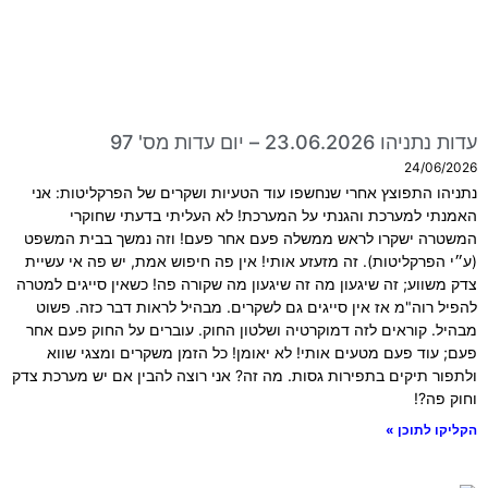
עדות נתניהו 23.06.2026 – יום עדות מס' 97
24/06/2026
נתניהו התפוצץ אחרי שנחשפו עוד הטעיות ושקרים של הפרקליטות: אני
האמנתי למערכת והגנתי על המערכת! לא העליתי בדעתי שחוקרי
המשטרה ישקרו לראש ממשלה פעם אחר פעם! וזה נמשך בבית המשפט
(ע״י הפרקליטות). זה מזעזע אותי! אין פה חיפוש אמת, יש פה אי עשיית
צדק משווע; זה שיגעון מה זה שיגעון מה שקורה פה! כשאין סייגים למטרה
להפיל רוה"מ אז אין סייגים גם לשקרים. מבהיל לראות דבר כזה. פשוט
מבהיל. קוראים לזה דמוקרטיה ושלטון החוק. עוברים על החוק פעם אחר
פעם; עוד פעם מטעים אותי! לא יאומן! כל הזמן משקרים ומצגי שווא
ולתפור תיקים בתפירות גסות. מה זה? אני רוצה להבין אם יש מערכת צדק
וחוק פה?!
הקליקו לתוכן »