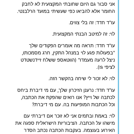
אני סבור גם היום שחובתי המקצועית לא לחבק
החומר אלא להביאו כפי שעשיתי במועד הרלבנטי.
עו"ד חדד: זה בלי צווים.
לוי: זה למיטב הבנתי המקצועית.
עו"ד חדד: תראה מה אומרים הפקודים שלך
"בפעולות פגע לוי במנהל התקין, חרג מסמכותו,
ניצל לרעה מעמדו" (הווטאספ ששלח זיידנשטדט
לציפי גז).
לוי: לא זכור לי שיחה בהקשר הזה.
עו"ד חדד: נרענן הזיכרון שלך, עם מי דיברת ביחס
לכתבה של וייץ? אנו רואים שהפקת את הכתבה,
וכל הכתבות המופיעות בה. עם מי דיברת?
לוי: באמת ובתמים אני לא זוכר אם דיברתי עם
מישהו על הכתבה. הציבוריות הישראלית ספגה את
האירוע בעוצמה. בעקבות הכתבה נכתב הסדר