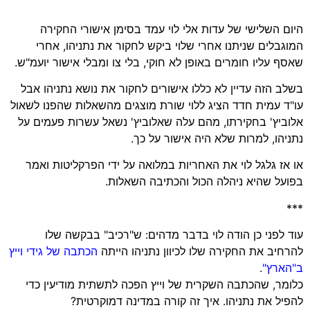
היום השלישי של עדות אלי לוי עמד בסימן אישורי החקירה
המוגבלים שניתנו אחרי שלוי ביקש לחקור את נתניהו, אחרי
שאסף עליו חומרים באופן לא חוקי, בלי צו ומבלי אישור יועמ"ש.
בשלב הזה עדיין לא כללו אישורים לחקור את נושא נתניהו אבל
עו"ד עמית חדד הציג ללוי שורת מוצגים מהשאלות שהפנו לשאול
אלוביץ' בחקירתו, מהם עלה שאלוביץ' נשאל עשרות פעמים על
נתניהו, למרות שלא היה אישור על כך.
או אז גלגל לוי את האחריות במלואה על ידי הפרקליטות ואמר
בפועל שהיא ניהלה הכול והכתיבה השאלות.
***
עוד לפני כן הודה לוי בדבר מדהים: ש"רכיב" בבקשה שלו
להרחיב את החקירה שלו לכיוון נתניהו הייתה
הכתבה של גידי וייץ
ב"הארץ"
.
כלומר, שהכתבה השקרית של וייץ הפכה לתשתית מודיעין כדי
להפיל את נתניהו. איך זה קורה במדינה דמוקרטית?