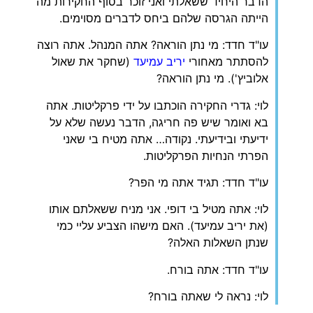
הדבר היחיד ששאלתי ואני זוכר בסוף החקירות מה
הייתה הגרסה שלהם ביחס לדברים מסוימים.
עו"ד חדד: מי נתן הוראה? אתה המנהל. אתה רוצה
להסתתר מאחורי
יריב עמיעד
(שחקר את שאול
אלוביץ'). מי נתן הוראה?
לוי: גדרי החקירה הוכתבו על ידי פרקליטות. אתה
בא ואומר שיש פה חריגה, הדבר נעשה שלא על
ידיעתי ובידיעתי. נקודה… אתה מטיח בי שאני
הפרתי הנחיות הפרקליטות.
עו"ד חדד: תגיד אתה מי הפר?
לוי: אתה מטיל בי דופי. אני מניח ששאלתם אותו
(את יריב עמיעד). האם מישהו הצביע עליי כמי
שנתן השאלות האלה?
עו"ד חדד: אתה בורח.
לוי: נראה לי שאתה בורח?