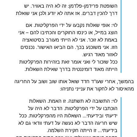
השופטת פרידמן-פלדמן: זה לא היה באוויר. יש
דרך להכין דברים. אז אתה לא יודע ולכן אני שואלת
לוי: אופי שאלות נקבעו על ידי הפרקליטות. אם
הוצג במייל, או כינסו החוקרים והכתיבו להם – אני
באמת לא זוכר. אני לא הייתי מעורב בסיטואציה
הזו. אני משוכנע בכך. הם הביאו האישור. נכנסים
לאזור מאוד רגיש.
ככל שזכור לי ואני אומר זאת בזהירות הפרקליטות
הייתה מאוד דומיננטית בדרך שאילת השאלות.
בהמשך, אחרי שעו"ד חדד שואל אותו שוב ושוב על החריגה
מהאיסור לא לחקור את ענייני נתניהו:
לוי: התשובה לא תשתנה. זו האמת. השאלות
הוכתבו על ידי הפרקליטות. הדבר לא היה על
ידיעתי ובידיעתי… השאלות היו מהפרקליטות. ככל
שיש חריגה הדבר לא נעשה על דעתי וודאי גם לא
בידיעתי… זו הייתה חקירת השלמה.