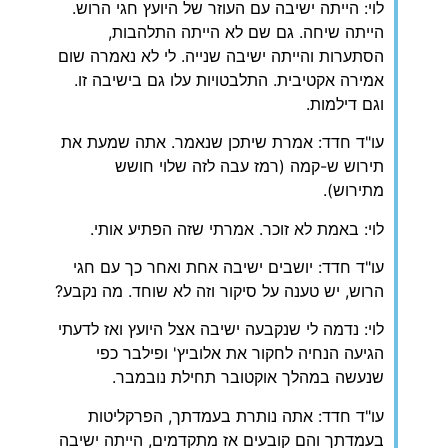
לוי: הייתה ישיבה עם העוזר של היועץ חגי הרוש.
הייתה שיחה. גם שם לא הייתה התלהבות,
הסתערות והייתה ישיבה שנייה. לי לא נאמרה שום
אמירה אקטיבית. התלבטויות עלו גם בישיבה זו.
וגם דילמות.
עו"ד חדד: אמרת שיתכן שנאמר. אתה שמעת את
תירוש ש-קמה (רמז עבה לזה שלוי חושש
מתירוש).
לוי: באמת לא זוכר. אמרתי שזה הפתיע אותי.
עו"ד חדד: יושבים ישיבה אחת ואחר כך עם חגי
הרוש, יש טענה על סיקור וזה לא שוחד. מה נקבע?
לוי: נדמה לי שנקבעה ישיבה אצל היועץ ואז לדעתי
הגיעה הנחיה לחקור את אלוביץ' ופילבר כפי
שנעשה במהלך אוקטובר תחילת נובמבר.
עו"ד חדד: אתה נותרת בעמדתך, הפרקליטות
בעמדתך והם קובעים אז מתקדמים, הייתה ישיבה