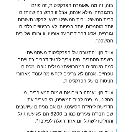
בזה, זה מה שאומרת הפרקליטות, זה פוגם
בתגובתה. מילא אנחנו, אבל זו התשובה שנותנים
לבית המשפט. בית המשפט רשאי לבקש תשובות
יותר מוסמכות, יותר רציניות, לא בביטויים כלליים
וגורפים, אלא דבר דבור על אופניו. זו זכותו של בית
המשפט".
עו"ד חן: "התגובה של הפרקליטות משתמשת
בשפת הסתרים. היה צריך להגיד דברים כהווייתם.
למה משחקים במחבואים? מגלים טפח ומכסים
טפחיים. אנחנו לא צריכים לנחש מה עומד מאחורי
הניסוחים של הפרקליטות.
עו"ד חן: "אנחנו רוצים את שמות המעורבים, מי
החליט, מי פנה לבית המשפט, מי העביר את
הדרישה ליחידת הסיגינט. גם אם מניחים שיושבים
שם חבר'ה צעירים כמו ב-8200 הם לא עשו גוגל
והחליטו לשתול יום אחד רוגלה לפילבר".