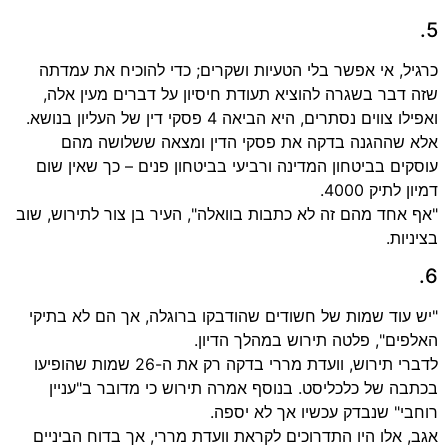
5.
כרגיל, אי אפשר בלי הטעיות ושקרים; כדי להוכיח את עמדתה
שזה דבר בשגרה להוציא תעודת חיסיון על דברים מעין אלה,
ואפילו צווים נסתרים, היא הביאה 4 פסקי דין של העליון בנושא.
אלא שההגנה בדקה את פסקי הדין ומצאה ששלושה מהם
עוסקים בביטחון המדינה ורביעי בביטחון פנים – כך שאין שום
דמיון לתיק 4000.
"אף אחד מהם זה לא כתבות בוואלה", העיר בן צור לתירוש, שוב
בציניות.
6.
"יש עוד שמות של חשודים שהודבקו ברוגלה, אך הם לא בתיקי
האלפים", פלטה תירוש במהלך הדיון.
לדברי תירוש, וועדת מררי בדקה רק את ה-26 שמות שהופיעו
בכתבה של כלכליסט. בנוסף אמרה תירוש כי מדובר ב"עניין
רוחבי" שנבדק עכשיו אך לא יספה.
אגב, אלו היו התדרוכים לקראת וועדת מררי, אך בדוח הביניים