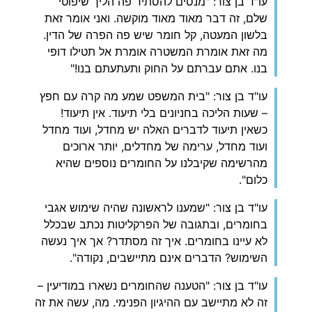
עו"ד בן צור: "מנסים להסתיר פה הליך שיפוטי
שלם, זה דבר מאוד מאוד מוקשה. ואני אומר זאת
בלשון המעטה, קל חומר שיש פה הפרה של הדין.
מה זאת אומרת המשטרה אומרת אל תטילו דופי
בנו. אתם עברתם על החוק ותעתעתם בנו!"
עו"ד בן צור: "בית המשפט שמע מה קרה עם חפץ
– שעות הליכה בחניונים בלי תיעוד. אין תיעוד!
כשאין תיעוד לדברים האלה יש מחדל, ועוד מחדל
ועוד מחדל, ערימה של מחדלים, יותר ארוכים
מהרשימה שקיבלנו על החומרים נוספים שהיא
כלום".
עו"ד בן צור: "שמענו לראשונה שהיה שימוש אגבי
בחומרים, ובתגובה של הפרקליטות נכתב שבכלל
לא עיינו בחומרים. איך זה מסתדר? אך איך נעשה
השימוש? הדברים אינם מתיישבים, נקודה".
עו"ד בן צור: "הטענה שהחומרים נשארו במודיעין –
זה לא מתיישב עם ההיגיון הפנימי. מה, עשה את זה