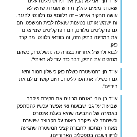
עו"ד חן: "אני לא מבין איך תירוש מלינה עלינו
שאנחנו מעזים להלין. תירוש אומרת שהיא לא
עושה תחקיר אירוע – זה רלוונטי גם רלוונטי להגנה.
זה ישמש אותנו בטענות שנעלה לבית המשפט. הם
גם פרקליטים מלווים, הם הפרקליטים שמייצגים
את המדינה בתיק הזה, זה בוודאי רלוונטי מה קרה
כאן.
לבוא ולהשיל אחריות בצורה כה נונשלנטית, כשהם
מנהלים את התיק, דבר כזה עוד לא ראיתי".
עו"ד חן: "המשטרה כשלה כאן כישלון חמור והיא
גם הכשילה את הפרקליטות. היום קושרים לנו את
הידיים".
עו"ד בן צור: "אנחנו מכינים את חקירת פילבר
שבועות על גבי שבועות ואי אפשר עכשיו להסתפק
באמירה של התביעה שהיא בעלת אינטרס
ולשיטתה לא פיקחה כיאות על הקבוצה שיושבת
מאחור (מתכוון לחבורה קציני המשטרה שהגיעה
לדיון וישבה בספסלים האחוריים).