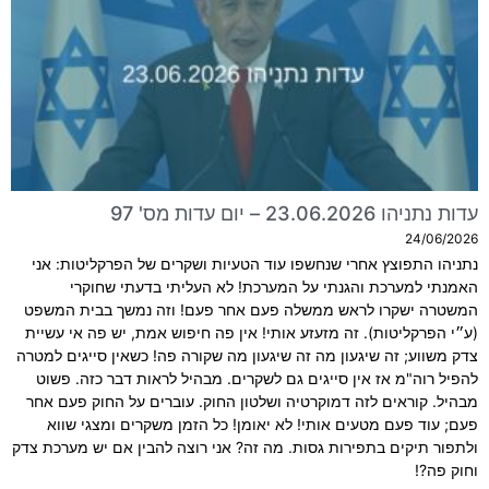
עדות נתניהו 23.06.2026 – יום עדות מס' 97
24/06/2026
נתניהו התפוצץ אחרי שנחשפו עוד הטעיות ושקרים של הפרקליטות: אני
האמנתי למערכת והגנתי על המערכת! לא העליתי בדעתי שחוקרי
המשטרה ישקרו לראש ממשלה פעם אחר פעם! וזה נמשך בבית המשפט
(ע״י הפרקליטות). זה מזעזע אותי! אין פה חיפוש אמת, יש פה אי עשיית
צדק משווע; זה שיגעון מה זה שיגעון מה שקורה פה! כשאין סייגים למטרה
להפיל רוה"מ אז אין סייגים גם לשקרים. מבהיל לראות דבר כזה. פשוט
מבהיל. קוראים לזה דמוקרטיה ושלטון החוק. עוברים על החוק פעם אחר
פעם; עוד פעם מטעים אותי! לא יאומן! כל הזמן משקרים ומצגי שווא
ולתפור תיקים בתפירות גסות. מה זה? אני רוצה להבין אם יש מערכת צדק
וחוק פה?!