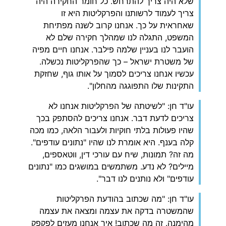
שלא היה צריך להתרחש. כל חומר החקירה היה
צריך לעמוד לרשותנו והפרקליטות היא זו
שאחראית על כך. אנחנו קרוב לשנה מפתיחת
המשפט, התגלה לנו שמהלך חקירה שלם לא
הועבר לנו בעניין שלמה פילבר. אנחנו חיים מפיה
של משטרת ישראל – כך שהפרקליטות נכשלה.
עכשיו אנחנו צריכים לסמוך על אותו גוף, שחזקת
התקינות שלו התפוגגה מהחלון".
עו"ד חן: "לשיטתה של הפרקליטות אנחנו לא
צריכים לדעת דבר. אנחנו צריכים להסתפק בכך
שהיו פעולות בלתי חוקיות ולעבור הלאה, כמו מכה
קלה בענף. היא אומרת לנו שהיו "נתונים עודפים".
מה זה? תמונות, שיח עם עורכי דין, ווטאספים,
מיילים? לא נדע. משתמשים במושגים כמו "נתונים
עודפים" ולא נותנים לנו דבר".
עו"ד חן: "מה שכתוב בהודעת הפרקליטות
שהמשטרה בדקה את עצמה ומצאה את עצמה
מהימנה. זה מה שכתוב! איך אנחנו מעזים לפקפק