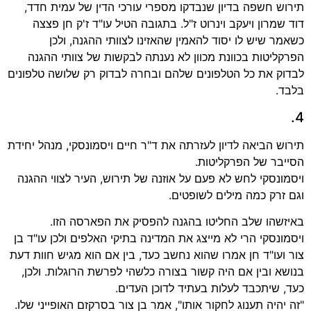
תירוש חשפה בדיון שנבדקו מספרי עורכי הדין של עמית חדד,
דוד שמרון ויעקב וינרוט ז"ל. בתגובה הטיל עו"ד ז'ק חן פצצה
כשאמר שיש לו יסוד להאמין שהאזינו לצוותי ההגנה, ולכן
הפרקליטות בכוונת מכוון לא נענתה לבקשות של צוותי ההגנה
לבדוק את כל הטלפונים שלהם ובחרה לבדוק רק שלושה טלפונים
בלבד.
4.
תירוש הביאה לדיון לעזרתה את ד"ר חיים ויסמונסקי, מנהל יחידת
הסייבר של הפרקליטות.
ויסמונסקי לחש לא פעם על אוזנה של תירוש, העיר לצווי ההגנה
וגם זרק כמה מילים לשופטים.
באיזשהו שלב החליטו בהגנה להפסיק את הפארסה הזו.
ויסמונסקי הרי לא מייצג את המדינה בתיקי האלפים ולכן עו"ד בן
צור ועו"ד חן אמרו שהוא נחשב כעד, בין אם הוא מגיש חוות דעת
בנושא ובין אם היה קשור בצורה כלשהי לפרשת הרוגלות. ולכן,
כעד, שיתכבד לעלות בעתיד לדוכן העדים.
"זה יהיה תענוג לחקור אותו", אמר בן צור בסרקזם האופייני שלו.