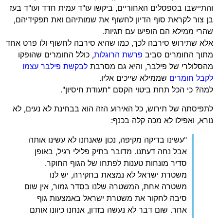
והתיישבו בספסלים האחוריים, ביקשו עו"ד עמית חדד ועו"ד בעז
בן צור לקראת סוף הדיון לחשוף את שמותיהם ואת תפקידיהם,
שהרי ממילא הם הופיעו עם תגיות.
אלא שתירוש סירבה לכך, כמו שהיא סירבה לחשוף ולו פרט אחד
מתוך החומרים סביב
פרשת הרוגלות
, כולל החומרים שהופקו
מהסלולרי של פילבר, והיא גם מסרבת
לבקשת פילבר עצמו
לקבל חומרים
שממילא שייכים אליו.
למה? כי הכל תחת ביטוי הקסם "תעודת חיסיון".
לתפיסתה של תירוש, כל האירוע הזה הוא בבחינת לא נעים, לא
נורא, ואפילו לא מכה קלה בכנף:
"עשינו בדיקה מקיפה, נכון שאנחנו לא עשינו אותה
אבל נחה דעתנו. מדובר בתיק פלילי רגיל, באופן
סדיר מונחות טענות לפתחו של הגוף החוקר.
משטרת ישראל לא נמצאת בחקירה, יש לנו
משטרה אחת, המשטרה שלנו בסדר גמור, אין שום
סיבה לחקור את משטרת ישראל באמצעות גוף
אחר. שום דבר לא נעשה בזדון, אנחנו כיוונו אותם