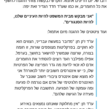
רובו של יום הדיונים אתמול הוקדש לבקשות צוותי ההגנה לחשוף
את כל החומרים, או כמו שעו"ד חדד הגדיר זאת יפה:
"אני מבקש מבית המשפט להיות העיניים שלנו,
להיות הסנגורים".
ועוד ציטוטים של ההגנה מיום אתמול:
עו"ד ז'ק חן: "מדובר במעשה עברייני, הצווים הוא
לא חוקיים. בפרקליטות מצופפים שורות, זו חומה
בצורה, שרוצה שנמשיך להישאר בחושך, בערפל.
אפילו מפילבר העד רוצים להסתיר את החומרים.
אדם לא זכאי לדעת מה גדר הפריצה של הפרטיות
שלו, כי יש אינטרסים חשובים יותר לכאורה? אני
לא מוצא שום אינטרס ציבורי חשוב שגובר על
האינטרס הלגיטימי של אדם אם נגרמה לו פגיעה
ומה עומקה של הפגיעה. התשובה של הפרקליטות
מעידה על הגישה שלהם".
עו"ד חן: "אין מחלוקת שאנחנו נמצאים באירוע