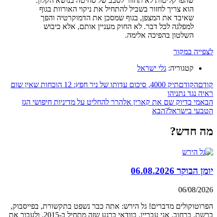
שהפרקליטות לא תחזור לסבב של סחיטה בנושא הקלון.
הוא צריך לחזור בשביל להתחיל את ניקוי האורוות בגוף
שאיבד את המצפן, בגוף שמסכן את הדמוקרטיה והפך
למפלגה לכל דבר. לא החוק מעניין אותם, אלא כיבוש
השלטון בהפיכה אלימה.
לצפייה במקור
קטגוריה:
גלי ישראל
קודם
הקודם
תיק 4000, סיכום עדותו של ניר חפץ: 12 הוכחות שאין שום
ראיה נגד נתניהו
הבא
מי בדיוק שם את קארין אלהרר להחליט על מדיניות חיפושי הגז
הטבעי בישראל?
הבא
מה חדש?
יומן הבוקר 06.08.2026
06/08/2026
הפרוטוקולים מדברים! גל הירש: אתה כבר נשפט בתקשורת, בפייסבוק,
ברשת, ברחוב, אני עבריין. בוודאי ברגע שזה מתחיל ב-2015, ולעבור את