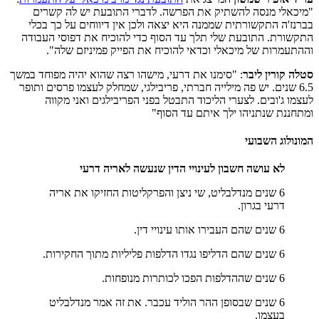
"מיכאלי מנסה להשתיק את הפרשה. לדברי התובעת יש לה קשרים
בברנז'ה התקשורתית שממנה היא יצאה ולכן אין דיווחים על כך בכלי
התקשורת. התובעת שלי תלך עד הסוף כדי להוכיח את דפוסי העבודה
וההתעמרות של מיכאלי וכדאי להוכיח את הפייק פמיניזם שלה".
סטלה קורין ליבר
: "סימנו את דרעי, מישהו רצה שהוא יהיה מפוחד במשך
6.5 שנים. יש פה מילייה חברתי, פריבילגי, שמחלק לעצמו פרסים ותופר
לעצמו ג'ובים. לצערי הליכוד התבטל בפני הפריבילגים ואני מקווה
ומתחננת שנתניהו ילך איתם עד הסוף"
המונולוג השבועי
לא עושה חשבון לעינויי הדין שנעשה לאריה דרעי
6 שנים מנדלבליט, שי ניצן והפרקליטות החזיקו את אריה
דרעי בגרון.
6 שנים שהם העבירו אותו עינויי דין.
6 שנים שהם הדליפו נגדו הדלפות פליליות מתוך החקירות.
6 שנים שההדלפות הפכו לכותרות מנופחות.
6 שנים שבסופן ההר הוליד עכבר. את זה אמר מנדלבליט
בעצמו.