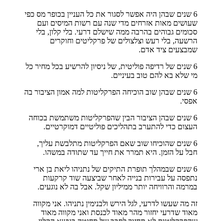
6 שנים שבהן היה אפשר לסגור את כל העניין בכופר מס כפי
שעושים מאות אזרחים מדי שנה עם רשות המיסים ועם
סכומים גבוהים בהרבה ממה שישלם דרעי. בלי קלון, בלי
הרשעה, בלי רעש וצלצולים של פרקליטים וחוקרים
שמבצעים ציד אדם.
6 שנים של רדיפה פוליטית, של ניסיון להרשיע בכל מחיר כל
מי שלא בא להם טוב בעיניים.
6 שנים שבהן שוב הוכיחה הפרקליטות למה אמון הציבור בה
אפסי.
6 שנים שבהן הציבור הבין שהפרקליטות משתמשת בכוחה
העצום כדי להתערב בתהליכים פוליטיים דמוקרטיים.
6 שנים שהוכיחו שוב שאם הפרקליטות מתלבשת עליך,
חבל על הזמן. היא תמרר את חייך עד שתודה במשהו.
6 שנים שבמהלך תופרת התיקים של נתניהו ליאת בן ארי
נתפסה על עבירות בנייה לאחר שביצעה שוד קרקעות
במרמה והרוויחה יותר ממיליון שקל. אבל בה לא נוגעים.
זה מה שעשו לדרעי, לגל הירש ולבנימין נתניהו. אני מקווה
מאוד שדרעי יחזור מהר מאוד לכנסת ואני מקווה מאוד