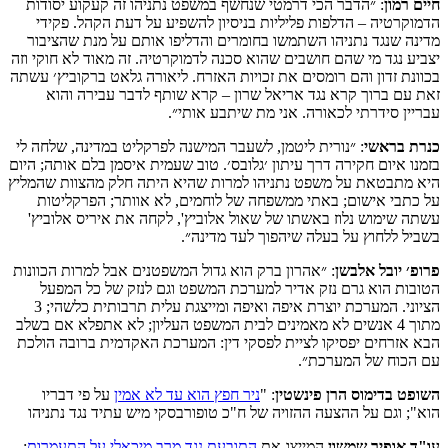
חיים רמון
: ״הדבר הכי דרמטי שנחשף במשפט נתניהו זה קעקוע יסודות
הדמוקרטיה – הדלפות פליליות בניסיון להשפיע על דעת הקהל. פקידי
מדינה שנגד נתניהו השתמשו בחומרים והדליפו אותם על מנת שהציבור
יצביע נגד מי שהם חושבים שהוא סכנה לדמוקרטיה. זה מאוד לא חוקי וזה
בכוונת זדון והם רומסים את זכויות האזרח. ליאורה גלאט ברקוביץ׳ עשתה
זאת עם ברוך קרא נגד אריאל שרון – קרא שותף לדבר עבירה והוא
עבריין סידרתי לכאורה. אני מת שיתבע אותי״.
כנרת בראשי
: ״נורית ליטמן, לשעבר המישנה לפרקליט במדינה, שלחה לי
בזמנו איום חקירה דרך עיתון ׳גלובס׳. טוב שעמית איסמן בלם אותה; היום
היא מתבטאת על משפט נתניהו למרות שהיא היתה חלק מהצוות שהמליץ
על כתבי אישום; באתי ממשפחה של לוחמים, לא אוותר; הפרקליטות
עשתה שימוש נלוז באשתו של שאול אלוביץ', לקחה את איריס אלוביץ'
בשביל ללחוץ על בעלה שיהפוך לעד מדינה״.
פרופ׳ יובל אלבשן
: ״אהרון ברק הוא גדול המשפטנים אבל למרות הכוונות
הטובות הוא גרם נזק אדיר למערכת המשפט וגם לנזק של כל המפעל
הציוני. המערכת יוצרת איפה ואיפה ומייצגת עלית תרבותית כלשהי; 3
מתוך 4 אנשים לא מאמינים לבית המשפט העליון; לא אתפלא אם בשלב
הבא אזרחים יפסיקו לציית לפסקי דין: המערכת האקדמית ברובה הולכת
עם הכוח של המערכת״.
השופט בדימוס הרן פינשטין
: "
ניר חפץ הוא עד לא אמין
על פי דבריו
הוא"; וגם על ההצעה ההזויה של ח"כ טופורבסקי מיש עתיד נגד נתניהו
עו"ד אופיר שמשון
המייצג את
התובעת נגד מרב מיכאלי על התעמרות
: