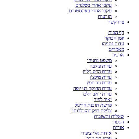
עקבו אחרי בטלגרם
עקבו אחרי באינסטגרם
הודעות
צרו קשר
דף הבית
יומן הבוקר
עדות נתניהו
מאמרים
ארכיון
משפט נתניהו
עדות פילבר
עדות הדס קליין
עדות מילצ'ן
עדות ניר חפץ
עדות החוקר דני יופה
עדות יואב תלם
יאיר לפיד
פרשת תוכנת הריגול
צלילת תיק "הצוללות"
שאלות ותשובות
הספר
אודות
אודות אלי ציפורי
ערוץ היו-טיוב