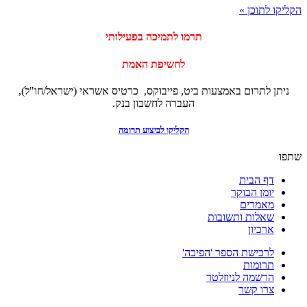
הקליקו לתוכן »
‏תרמו לתמיכה בפעילותי
לחשיפת האמת
ניתן לתרום באמצעות ביט, פייבוקס, כרטיס אשראי (ישראל/חו"ל),
העברה לחשבון בנק.
הקליקו לביצוע תרומה
שתפו
דף הבית
יומן הבוקר
מאמרים
שאלות ותשובות
ארכיון
לרכישת הספר 'הפיכה'
תרומות
הרשמה לניוזלטר
צרו קשר