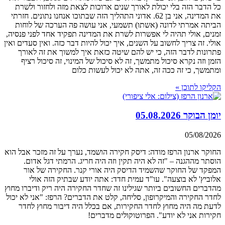
כל הדבר הזה בלי יכולת לאורך שנים ארוכות לצאת מזה ולחזור ולשרת
את המדינה, אני בן 62. אדוני התהליך הזה שבתוכו אנחנו נתונים. חזרתי
הביתה אמרתי לדונה (אשתו) תשמעי, אני עושה פה הערכה של לוחות
זמנים, אולי תהיה לי אפשרות לשרת את המדינה תפקיד אחד לפני פנסיה,
אולי. זה צריך לחשוב על השנים, איך יכול להיות דבר כזה. ואין סעדים ואין
פתרונות לדבר הזה, כי יש להם שיטה כזאת איך למשוך את זה לאורך
הזמן וזה נקרא סיכול מתמשך, זה לא סיכול של המינוי, זה סיכול רציף
ומתמשך, כי זה ככה זה, אתה לא יכול לעשות כלום
הקליקו לתוכן »
יומן הבוקר 05.08.2026
05/08/2026
החוקר ארנון הרפז מודה: דיסק חקירה הושמד, נערך על זה מזכר אבל הוא
הוסתר מההגנה – "זה לא היה תקין וזה היה חריג. הרמתי דגל אדום.
המפקד של החוקר שהשמיד הדיסק היה אורי קנר. החקירה של אור
אלוביץ' לא בוצעה". עו"ד עמית חדד: אתה יודע שבתיק הזה אולי
מהדברים החשובים ביותר שגילינו זה שחדר החקירה היה ריק ודיברו מחוץ
לחדר החקירה והמיקרופון, סליחה, קלט את הדברים? הרפז: "אני לא יכול
לדעת מה היה מחוץ לחדר החקירות, אם בכלל היה דיבור מחוץ לחדר
חקירות אני לא יודע". הפרוטוקולים מדברים!