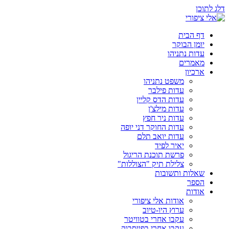
דלג לתוכן
דף הבית
יומן הבוקר
עדות נתניהו
מאמרים
ארכיון
משפט נתניהו
עדות פילבר
עדות הדס קליין
עדות מילצ'ן
עדות ניר חפץ
עדות החוקר דני יופה
עדות יואב תלם
יאיר לפיד
פרשת תוכנת הריגול
צלילת תיק "הצוללות"
שאלות ותשובות
הספר
אודות
אודות אלי ציפורי
ערוץ היו-טיוב
עקבו אחרי בטוויטר
עקבו אחרי בפייסבוק