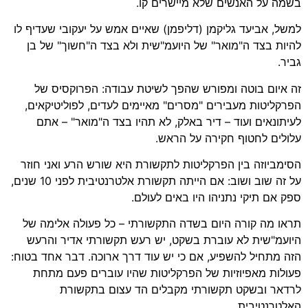
בשמה על האנשים שלא מיישרים קו.
למשל, אביעד גליקמן (דליפמן) שאיים אמש על יעקובי שעדיף לו
להיות בצד ה"מואר" של היועמ"שית ולא בצד ה"חשוך" של בן
גביר.
זה איום בוטה ומפורש שהפך לשיטת עבודה: הפרוקסיס של
הפרקליטות מעבירים "מסרים" מאיימים לעדים, לפוליטיקאים,
לעיתונאים ועוד – דיר באלק, לא תהיו בצד ה"מואר" – אתם
עלולים לחטוף חקירה על הראש.
הסימביוזה בין הפרקליטות לתקשורת היא שורש הרע ואני חוזר
על זה שוב ושוב: אם הייתה תקשורת אלטרנטיבית לפני 10 שנים,
ספק אם תיקי נתניהו היו באים לעולם.
תראו מה קורה היום בשדה התקשורתי – כל פעולה אלימה של
היועמ"שית לא עוברת בשקט, יש רעש תקשורתי אדיר והרעש
הזה מתחיל להשפיע, אם כי יש עוד דרך ארוכה. דבר אחד בטוח:
פעולות מאפיוזיות של הפרקליטות שהיו עוברים פעם מתחת
לרדאר ובשקט תקשורתי מקבלים הד עצום בתקשורת
האלטרנטיבית.