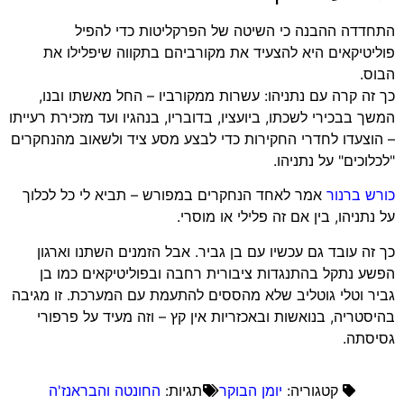
התחדדה ההבנה כי השיטה של הפרקליטות כדי להפיל
פוליטיקאים היא להצעיד את מקורביהם בתקווה שיפלילו את
הבוס.
כך זה קרה עם נתניהו: עשרות ממקורביו – החל מאשתו ובנו,
המשך בבכירי לשכתו, ביועציו, בדובריו, בנהגיו ועד מזכירת רעייתו
– הוצעדו לחדרי החקירות כדי לבצע מסע ציד ולשאוב מהנחקרים
"לכלוכים" על נתניהו.
כורש ברנור
אמר לאחד הנחקרים במפורש – תביא לי כל לכלוך
על נתניהו, בין אם זה פלילי או מוסרי.
כך זה עובד גם עכשיו עם בן גביר. אבל הזמנים השתנו וארגון
הפשע נתקל בהתנגדות ציבורית רחבה ובפוליטיקאים כמו בן
גביר וטלי גוטליב שלא מהססים להתעמת עם המערכת. זו מגיבה
בהיסטריה, בנואשות ובאכזריות אין קץ – וזה מעיד על פרפורי
גסיסתה.
קטגוריה:
יומן הבוקר
תגיות:
החונטה והבראנז'ה