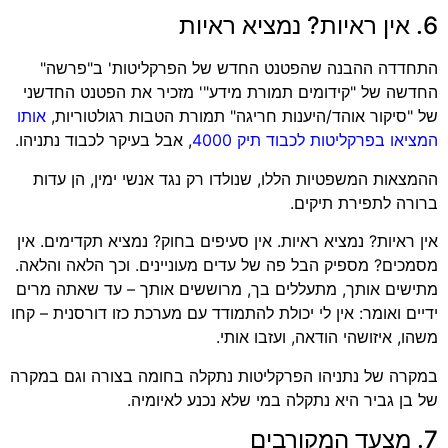
6. אין ראיות? נמציא ראיות
התחדדה ההבנה שהפטנט החדש של הפרקליטות' ב"פרשה"
החדשה של "קידומים תמורת מידע"' מזכיר את הפטנט החדשני
של "סיקור אוהד/היענות חריגה" תמורת הטבות רגולטוריות,
אותו
המציאו בפרקליטות לכבוד תיק 4000
, אבל בעיקר לכבוד נתניהו.
ההמצאות המשפטיות הללו, שנולדו רק נגד אנשי ימין, הן עדות
ברורה לתפירת תיקים.
אין ראיות? נמציא ראיות. אין סעיפים בחוק? נמציא תקדימים. אין
מסמכים? מספיק הבל פה של עדים מעוניינים. וכך הלאה והלאה.
מתישים אותך, מתעללים בך, מרוששים אותך – עד שאתה מרים
ידיים ואומר: אין לי יכולת להתמודד עם מערכת כזו דורסנית – קחו
משהו, איזושהי הודאה, ועזבו אותי.
במקרה של נתניהו הפרקליטות נתקלה בחומה בצורה וגם במקרה
של בן גביר היא נתקלה במי שלא נכנע לאיומיה.
7. מצעד המקורבים