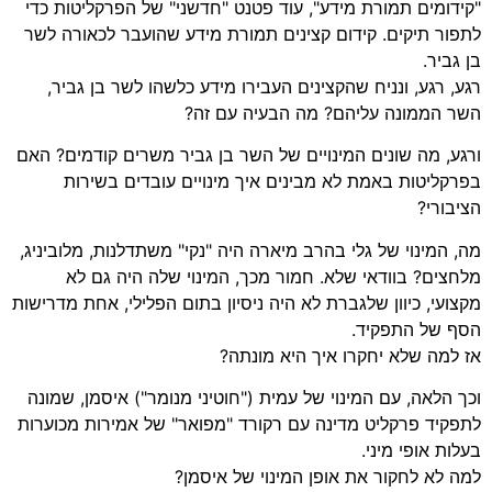
"קידומים תמורת מידע", עוד
פטנט "חדשני" של הפרקליטות
כדי
לתפור תיקים. קידום קצינים תמורת מידע שהועבר לכאורה לשר
בן גביר.
רגע, רגע, ונניח שהקצינים העבירו מידע כלשהו לשר בן גביר,
השר הממונה עליהם? מה הבעיה עם זה?
ורגע, מה שונים המינויים של השר בן גביר משרים קודמים? האם
בפרקליטות באמת לא מבינים איך מינויים עובדים בשירות
הציבורי?
מה, המינוי של גלי בהרב מיארה היה "נקי" משתדלנות, מלוביניג,
מלחצים? בוודאי שלא. חמור מכך, המינוי שלה היה גם לא
מקצועי, כיוון שלגברת לא היה ניסיון בתום הפלילי, אחת מדרישות
הסף של התפקיד.
אז למה שלא יחקרו איך היא מונתה?
וכך הלאה, עם המינוי של עמית ("חוטיני מנומר") איסמן, שמונה
לתפקיד פרקליט מדינה עם רקורד "מפואר" של אמירות מכוערות
בעלות אופי מיני.
למה לא לחקור את אופן המינוי של איסמן?