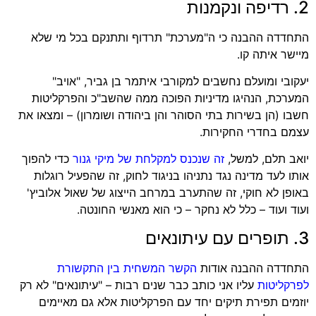
2. רדיפה ונקמנות
התחדדה ההבנה כי ה"מערכת" תרדוף ותתנקם בכל מי שלא
מיישר איתה קו.
יעקובי ומועלם נחשבים למקורבי איתמר בן גביר, "אויב"
המערכת, הנהיגו מדיניות הפוכה ממה שהשב"כ והפרקליטות
חשבו (הן בשירות בתי הסוהר והן ביהודה ושומרון) – ומצאו את
עצמם בחדרי החקירות.
יואב תלם, למשל,
זה שנכנס למקלחת של מיקי גנור
כדי להפוך
אותו לעד מדינה נגד נתניהו בניגוד לחוק, זה שהפעיל רוגלות
באופן לא חוקי, זה שהתערב במרחב הייצוג של שאול אלוביץ'
ועוד ועוד – כלל לא נחקר – כי הוא מאנשי החונטה.
3. תופרים עם עיתונאים
התחדדה ההבנה אודות
הקשר המשחית בין התקשורת
לפרקליטות
עליו אני כותב כבר שנים רבות – "עיתונאים" לא רק
יוזמים תפירת תיקים יחד עם הפרקליטות אלא גם מאיימים