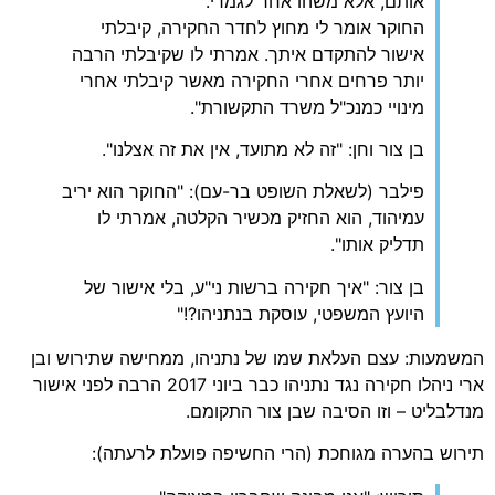
אותם, אלא משהו אחר לגמרי.
החוקר אומר לי מחוץ לחדר החקירה, קיבלתי
אישור להתקדם איתך. אמרתי לו שקיבלתי הרבה
יותר פרחים אחרי החקירה מאשר קיבלתי אחרי
מינויי כמנכ"ל משרד התקשורת".
בן צור וחן: "זה לא מתועד, אין את זה אצלנו".
פילבר (לשאלת השופט בר-עם): "החוקר הוא יריב
עמיהוד, הוא החזיק מכשיר הקלטה, אמרתי לו
תדליק אותו".
בן צור: "איך חקירה ברשות ני"ע, בלי אישור של
היועץ המשפטי, עוסקת בנתניהו?!"
המשמעות: עצם העלאת שמו של נתניהו, ממחישה שתירוש ובן
ארי ניהלו חקירה נגד נתניהו כבר ביוני 2017 הרבה לפני אישור
מנדלבליט – וזו הסיבה שבן צור התקומם.
תירוש בהערה מגוחכת (הרי החשיפה פועלת לרעתה):