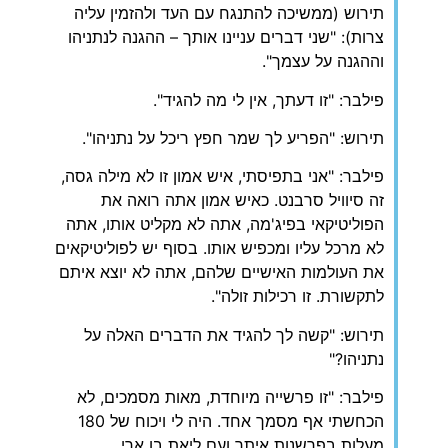
תירוש (ממשיכה להתנגח עם העד ולהזמין עליה
צרות): "שני דברים עניינו אותך – ההגנה לנתניהו
וההגנה על עצמך".
פילבר: "זו דעתך, אין לי מה להגיד".
תירוש: "הפריע לך שמר חפץ ריכל על נתניהו".
פילבר: "אני בתפיסתי, איש אמון זו לא מילה גסה,
זה סיוויל סרבנט. כאיש אמון אתה רואה את
הפוליטיקאי בפיג'מה, אתה לא מקליט אותו, אתה
לא מרכל עליו ומכפיש אותו. בסוף יש לפוליטיקאים
את העולמות האישיים שלהם, אתה לא יוצא איתם
לתקשורת. זו רכילות זולה".
תירוש: "קשה לך להגיד את הדברים האלה על
נתניהו?"
פילבר: "זו פרשייה מיוחדת, מאות מסמכים, לא
הכחשתי אף מסמך אחד. היה לי ויכוח של 180
מעלות בפרשנות איתך ועם ליאת בן ארי.