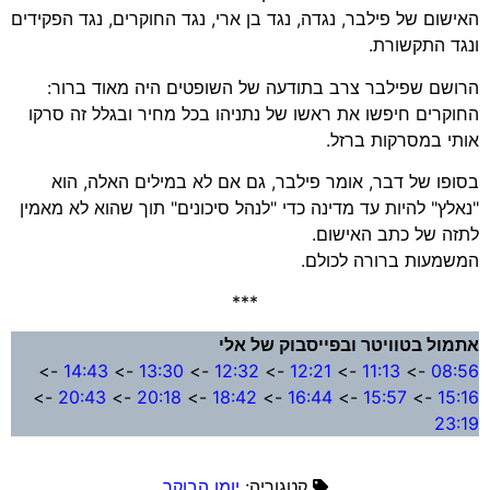
האישום של פילבר, נגדה, נגד בן ארי, נגד החוקרים, נגד הפקידים
ונגד התקשורת.
הרושם שפילבר צרב בתודעה של השופטים היה מאוד ברור:
החוקרים חיפשו את ראשו של נתניהו בכל מחיר ובגלל זה סרקו
אותי במסרקות ברזל.
בסופו של דבר, אומר פילבר, גם אם לא במילים האלה, הוא
"נאלץ" להיות עד מדינה כדי "לנהל סיכונים" תוך שהוא לא מאמין
לתזה של כתב האישום.
המשמעות ברורה לכולם.
***
אתמול בטוויטר ובפייסבוק של אלי
->
14:43
->
13:30
->
12:32
->
12:21
->
11:13
->
08:56
->
20:43
->
20:18
->
18:42
->
16:44
->
15:57
->
15:16
23:19
קטגוריה:
יומן הבוקר