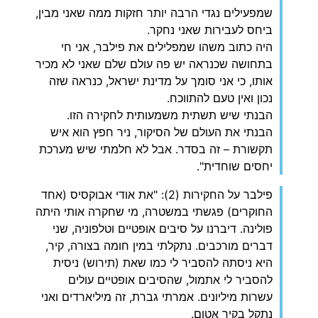
שמפעילים נגדי הרבה יותר חזקות ממה שאני מבין,
ביחס לעבירות שאני נחקר.
היה כתוב משהו שמפלילים את פילבר, אני חי
בתחושה שכנראה יש פה עולם שלם שאני לא מכיר
אותו, כי אני סומך על מדינת ישראל, כנראה שזה
נכון ואין טעם להתווכח.
הבנתי שיש תשתית משמעותית לחקירה הזו.
הבנתי את העולם של הסיקור, ניר חפץ הוא איש
תקשורת – זה בסדר. אבל לא חלמתי שיש מערכת
יחסים שוחדית".
פילבר על החקירות (2): "את אודי אבוקסיס (אחד
החוקרים) פגשתי במשטרה, מי שחקרה אותי היתה
פולינה. דיברנו על סיבים אופטיים וטלפוניה, שני
דברים מורכבים. נתקלתי במין חומה בצורה, קיר,
היא ניסתה להסביר לי כמו שאת (תירוש) ניסית
להסביר לי אתמול, שהסיבים אופטיים עולים
עשרות מיליונים. אמרתי גברת, זה מיליארדים ואני
נתקל בקיר אטום.