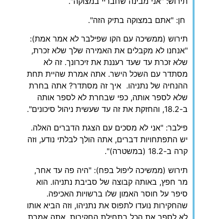
תירוש: "אני מבינה שחבריי במצוקה".
חן: "אתם במצוקה בתיק הזה".
תירוש (ממשיכה עם הקו שפילבר לא אמר אמת):
"אנחנו לא מקבלים את האמירה שלך שלא זכרת,
שלא זכרת עד שעד רעננת את זיכרונך. זה לא
מסתדר עם השכל הישר. אתה אמרת שהיית תחת
ההנחיה של נתניהו. איך זה מסתדר? אתה בחרת
שלא לספר אותה, כפי שבחרת לא לספר אותה
ב-18.2, והחזקת את זה עד שעשית ניהול סיכונים".
פילבר: "אני לא מסכים עם הצגת הדברים האלה.
יש התפתחויות דברים, אתה הולך לבלתי נודע, וזה
קרה ב-18.2 (במשטרה)".
תירוש (ממשיכה ליפול בפח): "היה פה עד אחר,
מר חפץ, באותה קבוצה של סביבת נתניהו. הוא
סיפר על חוסר האמון שלו ברשויות האכיפה.
שהחקירות נועדו לתפוס את נתניהו, וזה הביא אותו
לא לספר את הכל בתחילת החקירות. אתה אמרת