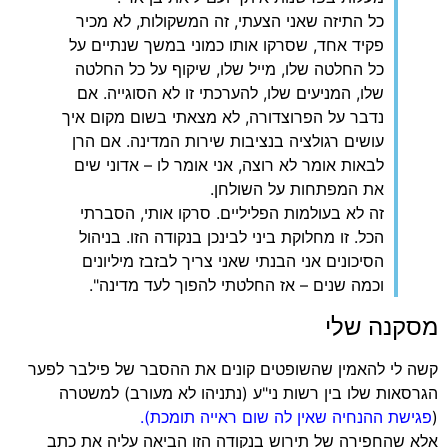
כל התיזה שאני הצעתי, זה המשקולות, לא מכיר
פקיד אחד, שסרקו אותו כמוני במשך שנתיים על
כל החלטה שלו, מייל שלו, שיקוף על כל החלטה
שלו, המניעים שלו, להערכתי זו לא הסוגייה. אם
נדבר על הפרוצדורה, לא מצאתי בשום מקום איך
עושים רגולציה בנציבות שירות המדינה. אם הרן
לבאות אומר לא רוצה, אני אומר לו – אדוני שים
את המפתחות על השולחן.
זה לא בעולמות הפליליים. סרקו אותי, הסברתי
הכל. זו מחלוקת ביני לבינכן בנקודה הזו. בניהול
הסיכונים אני הבנתי שאני צריך לבזבז מיליונים
וכמה שנים – אז החלטתי להפוך לעד מדינה".
מסקנה שלי
קשה לי להאמין שהשופטים קונים את ההסבר של פילבר לפער
הגרסאות שלו בין רשות ני"ע (נתניהו לא מעורב) למשטרה
(
פגישת ההנחיה שאין לה שום ראייה תומכת).
אלא שהחפירה של תירוש בנקודה הזו הביאה עליה את כתב