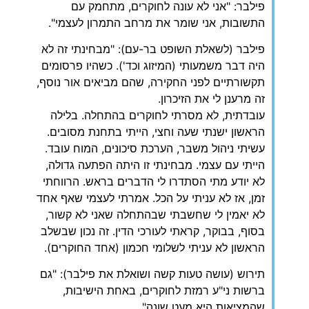
פילבר: "אני לא עונה לחוקרים, מתחמק עם
התשובות, אני שומר את מרחב התמרון לעצמי".
פילבר (לשאלת השופט בר-עם): "מבחינתי זה לא
היה דבר משמעותי (המיזוג וכד'). כשהיו פרסומים
תקשורתיים לפני החקירה, שהם מביאים אור נוסף,
זה מרענן לי את הזיכרון.
עובדתית, לא מסרתי לחוקרים בהתחלה. בלילה
הראשון ישנתי שעה וחצי, הייתי בתחנת מסובים.
עשיתי ניהול משבר, הערכת סיכונים, המוח עובד.
הייתי עם עצמי. מבחינתי זו היתה הפתעה גדולה,
לא יודע מתי הסתדרו לי הדברים בראש. הרווחתי
זמן, אז לא עניתי על הכל. אמרתי לעצמי שאף אחד
לא יאמין לי שחשבתי שבהתחלה שאני לא קשור,
בסוף, בבוקר, קראתי לעורכי הדין. זה נכון שבשלב
הראשון לא עניתי לשלומי חכמון (אחד החוקרים).
תירוש (עושה טעות קשה ושואלת את פילבר): "גם
ברשות ני"ע רמזת לחוקרים, באחת הישיבות,
שהמציאות היא מעט שונה".