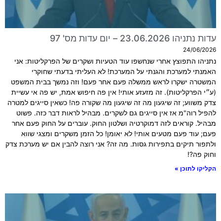
עדות נתניהו 23.06.2026 – יום עדות מס' 97
24/06/2026
נתניהו התפוצץ אחרי שנחשפו עוד הטעיות ושקרים של הפרקליטות: אני
האמנתי למערכת והגנתי על המערכת! לא העליתי בדעתי שחוקרי
המשטרה ישקרו לראש ממשלה פעם אחר פעם! וזה נמשך בבית המשפט
(ע״י הפרקליטות). זה מזעזע אותי! אין פה חיפוש אמת, יש פה אי עשיית
צדק משווע; זה שיגעון מה זה שיגעון מה שקורה פה! כשאין סייגים למטרה
להפיל רוה"מ אז אין סייגים גם לשקרים. מבהיל לראות דבר כזה. פשוט
מבהיל. קוראים לזה דמוקרטיה ושלטון החוק. עוברים על החוק פעם אחר
פעם; עוד פעם מטעים אותי! לא יאומן! כל הזמן משקרים ומצגי שווא
ולתפור תיקים בתפירות גסות. מה זה? אני רוצה להבין אם יש מערכת צדק
וחוק פה?!
הקליקו לתוכן »