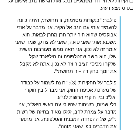
בחקירות לא היו חד משמעיים ובכל זאת הגישה כתב אישום על
בסיס מצע רעוע.
פילבר: "בנקודות מסוימות, זו תחושתי, היתה כוונה
להעמיד אותי עם הגב אל הקיר. אני מדבר על אודי
אבוקסיס שהוא היה יותר הרן מהרן לבאות. הוא
משכנע אותי שאני טועה, שאני לא צודק, שמה שאני
אומר זה לא נכון. אני רואה ממש מעורבות רגשית
שלו, הוא חשב שהטלפוניה זה מיליארד שקל
שלקחו מכיסי הציבור וזה לא נכון. אתה לא מקבל
את יומך בחקירה – זו תחושתי".
פילבר על החקירות (3): "רוצה לשמור על כבודה
של מערכת אכיפת החוק. אני מבדיל בין חוקרי
יאל"כ ובין חוקרי הרשות לני"ע.
בלי שמות, בשיחות שהיו לי עם ראשי היאל"כ, אני
מדבר על צמרת להב, זלזלו מאוד בתיזה של רשות
ני"ע, של ההפרדה המבנית והטלפוניה. אני מתאר
את הדברים כפי שאני מזהה".