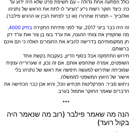
כולל הפתעה אחת גדולה – עם חשיפת פרט שלא היה ידוע עד
כה: כיצד חוקר רשות ני"ע "הציע" לו לתת את הראש של נתניהו
ואלוביץ' – תמורת שחרורו (או כך לפחות הבין או הרגיש פילבר).
זה היה כבר ביוני 2017, עוד לפני פתיחת החקירה
בתיק 4000
,
מה שהקפיץ את צוותי ההגנה, את עו"ד בעז בן צור ואת עו"ד ז'ק
חן ממקומותיהם בדרישה להביא את החומרים האלה כי הם אינם
ברשותם.
תירוש התחמקה אבל בסוף הדיון, בעקבות בקשת אחד
השופטים, אמרה שתחפש אותם. אם זה נכון, זו שערורייה ענקית
שמוכיחה שתירוש למעשה חיפשה את ראשו של נתניהו בלי
אישור של היועץ המשפטי לממשלה.
ניחוש סביר: הפרקליטות תכחיש הכל, והיא אכן כבר הכחישה את
הדברים שאמר החוקר אתמול בערב.
***
הנה מה שאמר פילבר (רוב מה שנאמר היה
בקול רועד)