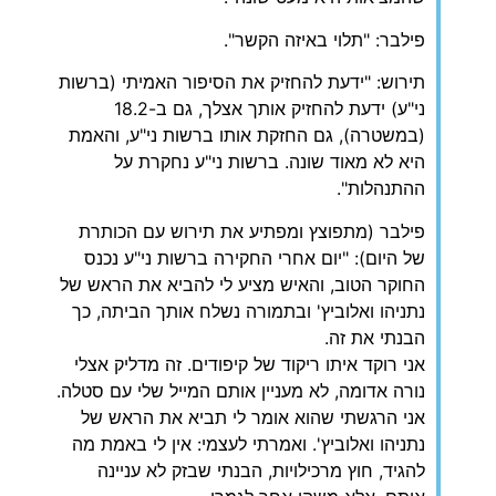
פילבר: "תלוי באיזה הקשר".
תירוש: "ידעת להחזיק את הסיפור האמיתי (ברשות
ני"ע) ידעת להחזיק אותך אצלך, גם ב-18.2
(במשטרה), גם החזקת אותו ברשות ני"ע, והאמת
היא לא מאוד שונה. ברשות ני"ע נחקרת על
ההתנהלות".
פילבר (מתפוצץ ומפתיע את תירוש עם הכותרת
של היום): "יום אחרי החקירה ברשות ני"ע נכנס
החוקר הטוב, והאיש מציע לי להביא את הראש של
נתניהו ואלוביץ' ובתמורה נשלח אותך הביתה, כך
הבנתי את זה.
אני רוקד איתו ריקוד של קיפודים. זה מדליק אצלי
נורה אדומה, לא מעניין אותם המייל שלי עם סטלה.
אני הרגשתי שהוא אומר לי תביא את הראש של
נתניהו ואלוביץ'. ואמרתי לעצמי: אין לי באמת מה
להגיד, חוץ מרכילויות, הבנתי שבזק לא עניינה