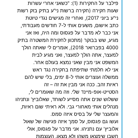
פילבר על החקירות (1): "כשאני אחרי עשרות
שעות חקירה (חקירה ברשות ני"ע בתיק בזק רשות
ני"ע ביוני 2017), ואחרי זה מגישים נגדי טיוטת
כתב אישום, משעים אותי ל-7 חודשים מעבודתי,
אני כבר לא מדבר על פגסוס ומה היה, ואז אני
מגיע, שש בבוקר (מתכוון לחקירת המשטרה בתיק
4000 בפברואר 2018), אומרים לי שאתה הולך
למעצר, אתה הולך למעצר, ואני מגיע לבית
המשפט אני מבין שאני נמצא בעולם אחר.
אני לא חלמתי שתיפתח בחקירה נגד ראש
ממשלה ועוצרים אותי ל-8 ימים, בלי שיש להם
ראיות זהב. ככה אני מבין את זה – זה
הסטייט-אופ-מיינד שלי. וזה מה שאומרים לי,
ששלוש שנים אתה מסייע לשוחד, שאלוביץ' ונתניהו
מנהלים אותי מאחורי גבי. ולא ראיתי שום ראיות,
והמעצר שלי על בסיס איזה סמס.
ועשו גם פגסוס, על סמך איזה פגישה של שאול
אלוביץ' עם נתניהו. אני מדבר על פגסוס, אולי
חשבו שימצאו משהו ולא מצאו. העוצמות