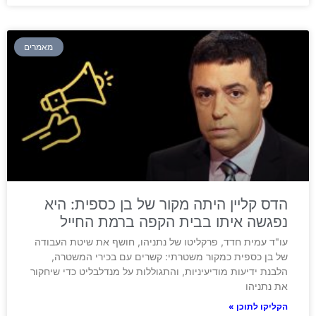
מאמרים
הדס קליין היתה מקור של בן כספית: היא
נפגשה איתו בבית הקפה ברמת החייל
עו"ד עמית חדד, פרקליטו של נתניהו, חושף את שיטת העבודה
של בן כספית כמקור משטרתי: קשרים עם בכירי המשטרה,
הלבנת ידיעות מודיעיניות, והתגוללות על מנדלבליט כדי שיחקור
את נתניהו
הקליקו לתוכן »