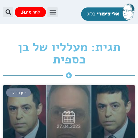
לתרומה
תגית: מעלליו של בן
כספית
יומן הבוקר