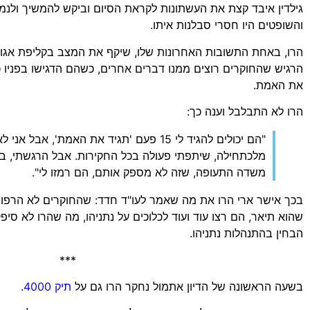
גילדין איבד קצת את העשתונות לקראת הסיום וביקש להמשיך ולנ
והשופטים היו חסרי סבלנות איתו.
הרו, באחת התשובות האחרונות שלו, שיקף את המצב בקליפת אגוז
הרגיש שהחוקרים רוצים ממנו דברים אחרים, כשהם הדגישו בפניו כ
את האמת.
הרו לא התבלבל וענה כך:
"הם יכולים להגיד לי 15 פעם 'תגיד את האמת', 
מלכתחילה, שיתפתי פעולה בכל החקירות. אבל הרגשתי, במ
משדה התעופה, שזה לא מספק אותם, הם רמזו לי".
בכך אישר ארי הרו את מה שאמר לעו"ד חדד: שהחוקרים לא הרפו 
שהוא תיאר, הם רצו עוד ועוד לכלוכים על נתניהו, מה שהרו לא סיפק
הבחין בהתנהלות נתניהו.
***
בשעה הראשונה של הדיון אתמול נחקר הרו גם על
תיק 4000
.