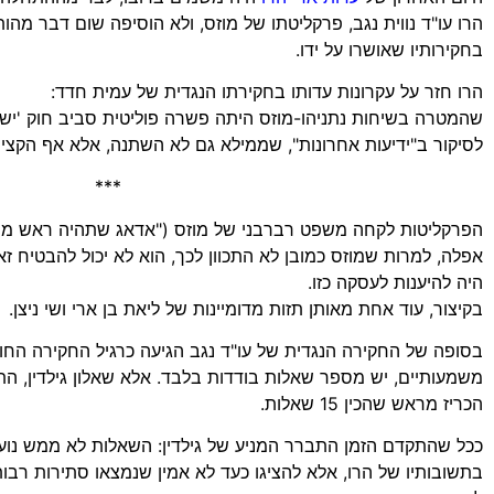
הרו עו"ד נווית נגב, פרקליטתו של מוזס, ולא הוסיפה שום דבר מהו
בחקירותיו שאושרו על ידו.
הרו חזר על עקרונות עדותו בחקירתו הנגדית של עמית חדד:
שהמטרה בשיחות נתניהו-מוזס היתה פשרה פוליטית סביב חוק 'יש
לסיקור ב"ידיעות אחרונות", שממילא גם לא השתנה, אלא אף הקצין
***
הפרקליטות לקחה משפט רברבני של מוזס ("אדאג שתהיה ראש ממ
אפלה, למרות שמוזס כמובן לא התכוון לכך, הוא לא יכול להבטיח זאת
היה להיענות לעסקה כזו.
בקיצור, עוד אחת מאותן תזות מדומיינות של ליאת בן ארי ושי ניצן.
בסופה של החקירה הנגדית של עו"ד נגב הגיעה כרגיל החקירה החוז
משמעותיים, יש מספר שאלות בודדות בלבד. אלא שאלון גילדין, ה
הכריז מראש שהכין 15 שאלות.
ככל שהתקדם הזמן התברר המניע של גילדין: השאלות לא ממש נוע
בתשובותיו של הרו, אלא להציגו כעד לא אמין שנמצאו סתירות רבו