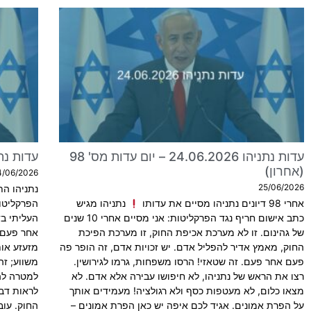
עדות נתניהו 24.06.2026 – יום עדות מס' 98
עדות נתניהו 23.06.2026 –
(אחרון)
4/06/2026
25/06/2026
נתניהו הת
אחרי 98 דיונים נתניהו מסיים את עדותו
נתניהו מגיש
הפרקליטו
כתב אישום חריף נגד הפרקליטות: אני מסיים אחרי 10 שנים
העליתי ב
של גהינום. זו לא מערכת אכיפת החוק, זו מערכת הפיכת
אחר פעם!
החוק, מאמץ אדיר להפליל אדם. יש זכויות אדם, זה הופר פה
מזעזע אות
פעם אחר פעם. זה שטאזי! הרסו משפחות, גרמו לגירושין.
משווע; זה
רצו את הראש של נתניהו, לא חיפושו עבירה אלא אדם. לא
למטרה להפ
מצאו כלום, לא מעטפות כסף ולא רגולציה! מעמידים אותך
לראות דבר
על הפרת אמונים. אגיד לכם איפה יש כאן הפרת אמונים –
החוק. עו