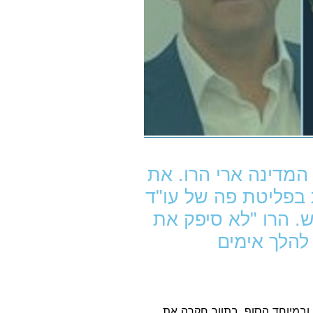
המדינה ארי הרו. את
 בפליטת פה של עו"ד
ש. הרו "לא סיפק את
להלך אימים
במיוחד הסוף. בתווך חקרה את