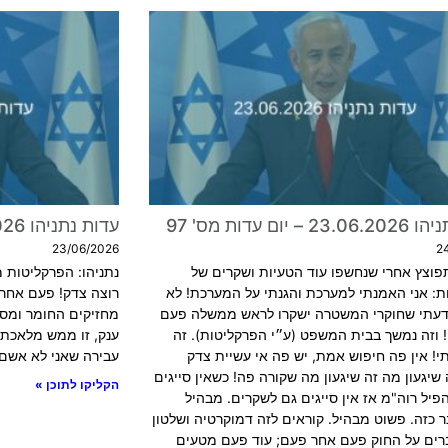
 יום עדות מס' 97
עדות נתניהו 22.06.2026 – יום עדות מס' 96
23/06/2026
2
פוצץ אחרי שנחשפו עוד הטעיות ושקרים של
נתניהו: הפרקליטות מ
ת: אני האמנתי למערכת והגנתי על המערכת! לא
רוצה צדק! פעם אחר 
דעתי שחוקרי המשטרה ישקרו לראש ממשלה פעם
מחזיקים החומר ומסל
 וזה נמשך בבית המשפט (ע״י הפרקליטות). זה
ענק, זו ממש מלאכת 
י! אין פה חיפוש אמת, יש פה אי עשיית צדק
עבירה שאני לא אשם 
 שיגעון מה זה שיגעון מה שקורה פה! כשאין סייגים
הקליקו לתוכן »
יל רוה"מ אז אין סייגים גם לשקרים. מבהיל
 כזה. פשוט מבהיל. קוראים לזה דמוקרטיה ושלטון
ברים על החוק פעם אחר פעם; עוד פעם מטעים