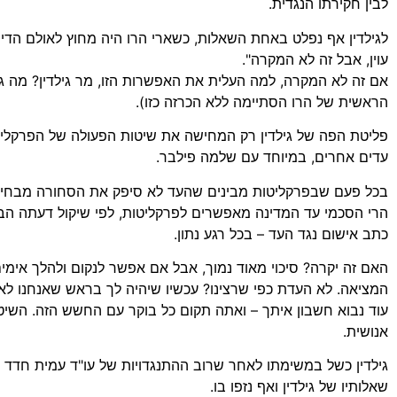
לבין חקירתו הנגדית.
לגילדין אף נפלט באחת השאלות, כשארי הרו היה מחוץ לאולם הדיונ
עוין, אבל זה לא המקרה".
אם זה לא המקרה, למה העלית את האפשרות הזו, מר גילדין? מה גם
הראשית של הרו הסתיימה ללא הכרזה כזו).
פליטת הפה של גילדין רק המחישה את שיטות הפעולה של הפרקליטו
עדים אחרים, במיוחד עם שלמה פילבר.
בכל פעם שבפרקליטות מבינים שהעד לא סיפק את הסחורה מבחינ
הרי הסכמי עד המדינה מאפשרים לפרקליטות, לפי שיקול דעתה הב
כתב אישום נגד העד – בכל רגע נתון.
האם זה יקרה? סיכוי מאוד נמוך, אבל אם אפשר לנקום ולהלך אימי
המציאה. לא העדת כפי שרצינו? עכשיו שיהיה לך בראש שאנחנו לא
עוד נבוא חשבון איתך – ואתה תקום כל בוקר עם החשש הזה. השיטה
אנושית.
גילדין כשל במשימתו לאחר שרוב ההתנגדויות של עו"ד עמית חדד 
שאלותיו של גילדין ואף נזפו בו.