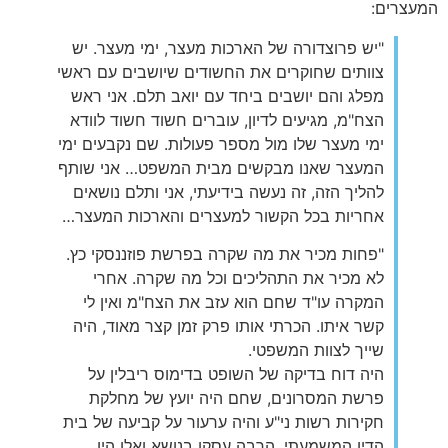
המעצרים:
"יש פרוצדורה של הארכות מעצר, ימי מעצר. יש
צוותים שחוקרים את החשודים שיושבים עם ראשי
מפלג והם יושבים ביחד עם יואב תלם. אני ראש
הצח"מ, מגיעים לדיון, עוברים חשוד חשוד לוודא
ימי מעצר שלו מול מספר פעולות. שם נקבעים ימי
המעצר שאנו מבקשים מבית המשפט… אני שותף
להליך הזה, זה נעשה בידיעתי, אני ותלם נושאים
אחריות בכל הקשור למעצרים והארכות המעצר…
"פחות מכיר את מה שקרה בפרשת פוזננסקי כץ.
לא מכיר את התהליכים וכל מה שקרה. אחרי
המקרה עו"ד שחם הוא עזב את הצח"מ ואין לי
קשר איתו. הכרתי אותו פרק זמן קצר מאוד, היה
שייך לצוות המשפטי.
היה דוח בדיקה של השופט בדימוס ריבלין על
פרשת המסרונים, שחם היה יועץ של מחלקת
חקירות רשות ני"ע והיה ערעור על קביעה של בית
הדין המשמעתי. הרבה עסקו בנושא ואלו היו