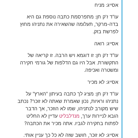
אסייג: מניח
עו"ד ז'ק חן: מתפרסמת כתבה נוספת גם היא
בדה-מרקר, תעלומה שהשאירה את נתניהו מחוץ
לפרשת בזק.
אסייג: רואה
עו"ד ז'ק חן: זו דוגמא ויש הרבה. זו קריאה של
התקשורת. אבל היו גם הדלפות של גורמי חקירה
ומשטרה ואכיפה.
אסייג: לא מכיר
עו"ד ז'ק חן: מציג לך כתבה בעיתון "הארץ" על
נתניהו וראיות, נכון שאמרת שאתה לא זוכר? נכתב
שיש מקורב לנתניהו, שמו לא הוזכר, אך הדבר
הובא לניירות ערך,
מנדלבליט
עדיין לא החליט
לפתוח בחקירה לגביו. אתה מכיר את הכתבה?
אסייג: לא זוכר, חושב שזה לא כל כך עניין אותי.