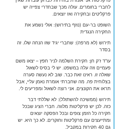
לחברי בחומרים. עולה מכך שבחדרי צפייה יש
פרקליטים ובחקירה ואז יוצאים.
השופט בר-עם (נוזף בתירוש): אולי נשמע את
החקירה הנגדית
תירוש (לא מרפה): שחברי יגיד שזו הנחה שלו. זה
בסדר
עו"ד ז'ק חן: חקירת השלמה לניר חפץ – יצאו משם
פעמיים וזה עלה במשפט. יש לי בסיס לשאול
שאלה זו. ראינו זאת כבר. שוב לא נעשה סערה
בצלוחית פה. מה שחברתי אומרת נאמן עליי, אבל
תראו את הקונצים. אני רוצה לשאול ומפריעים לי.
תירוש (ממשיכה להשתולל): לא שללתי דבר
כזה. לכן יש פרקליטות מלווה. חברי הציג שבכל
חקירה כל הזמן צופים ובכל הפסקה יוצאים
ומתייעצים עם פרקליטות וחוקרים. לא כך היא. יש
גם 40 חקירות במקביל.