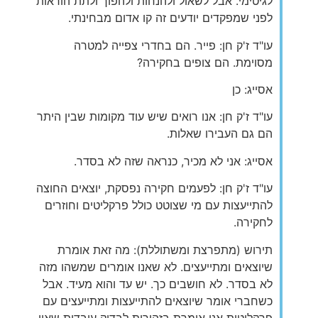
לגיטימי. אבל לשאול ולהנחות ולהפוך ולתת הוראות
לפני שמפקדים יודעים זה קו אדום מבחינתי.
עו"ד ז'ק חן: פייר. הם בחדרי צפייה למטרה
מסוימת. הם צופים בחקירה?
אסייג: כן
עו"ד ז'ק חן: אנו רואים שיש עוד מקומות שבין היתר
הם גם העבירו שאלות.
אסייג: אני לא מכיר, כנראה שזה לא בסדר.
עו"ד ז'ק חן: לפעמים חקירה נפסקת, יוצאים החוצה
להתייעצות עם מי שצוטט כולל פרקליטים וחוזרים
לחקירה.
תירוש (מתפרצת ומשתוללת): מה זאת אומרת
שיוצאים ומתייעצים. לא שאנו אומרים שמשהו מזה
לא בסדר. לא חושבים כך. יש עד והוא מעיד. אבל
כשחברי אומר שיוצאים להתייעצות ומתייעצים עם
פרקליטות אני אומרת בזהירות לבדוק עובדות שאין