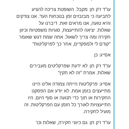
עו"ד ז'ק חן: מקבל. השופטת צריכה להציע
לתביעה כי מבזבזים זמן בנוכחות העד. אנו צודקים
והיא טועה, אנו מראים זאת. דיברנו על
שאלות. יציאה להתייעצות, סוגיות משפטיות וכיוון
חקירה ומה צריך לשאול. אתה שמת דגש שאומר
"קודם לי ולמפקדים, אחר כך לפרקליטות"
אסייג: כן
עו"ד ז'ק חן: לא ידעת שפרקליטים מעבירים
שאלות. אמרת "זה לא תקין"
אסייג: פרקליטות הייתה צמודה אלינו היינו
מתייעצים בזמן אמת. לא יודע אם הפסקנו
החקירות או תוך כדי תנועה או סוף היום. היו
התייעצויות לאורך כל הזמן עם הפרקליטות. זה
מועיל לחקירה.
עו"ד ז'ק חן: גם כיווני חקירה, שאלות וכו'