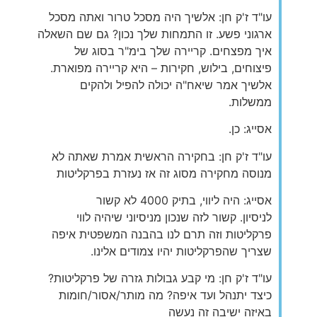
עו"ד ז'ק חן: אלשיך היה מסכל טרור ואתה מסכל
ארגוני פשע. זו התמחות שלך נכון? גם שם השאלה
איך מפצחים. קריירה שלך בימ"ר בסוג של
פיצוחים, בילוש, חקירות – היא קריירה מפוארת.
אלשיך אמר שיאח"ה יכולה להפיל ולהקים
ממשלות.
אסייג: כן.
עו"ד ז'ק חן: בחקירה הראשית אמרת שאתה לא
מנוסה מחקירה מסוג זה אז נעזרת בפרקליטות
אסייג: היה ליווי, בתיק 4000 לא קשור
לניסיון. קשור לזה שנכון מניסיוני שיהיה לווי
פרקליטות וזה תרם לנו בהבנה המשפטית איפה
שצריך שהפרקליטות יהיו צמודים אלינו.
עו"ד ז'ק חן: מי קבע גבולות גזרה של פרקליטות?
כיצד יתנהל ועד איפה? מה מותר/אסור/חומות
באיזה ישיבה זה נעשה