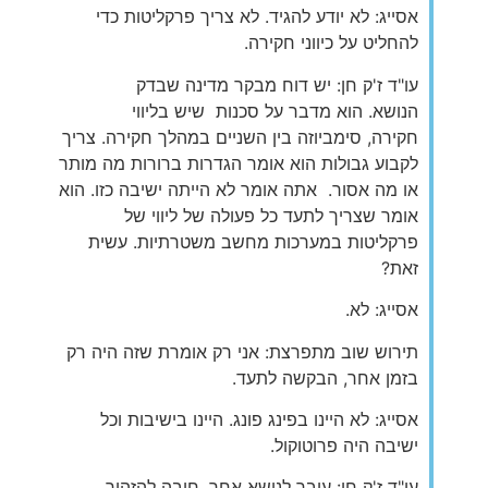
אסייג: לא יודע להגיד. לא צריך פרקליטות כדי
להחליט על כיווני חקירה.
עו"ד ז'ק חן: יש דוח מבקר מדינה שבדק
הנושא. הוא מדבר על סכנות שיש בליווי
חקירה, סימביוזה בין השניים במהלך חקירה. צריך
לקבוע גבולות הוא אומר הגדרות ברורות מה מותר
או מה אסור. אתה אומר לא הייתה ישיבה כזו. הוא
אומר שצריך לתעד כל פעולה של ליווי של
פרקליטות במערכות מחשב משטרתיות. עשית
זאת?
אסייג: לא.
תירוש שוב מתפרצת: אני רק אומרת שזה היה רק
בזמן אחר, הבקשה לתעד.
אסייג: לא היינו בפינג פונג. היינו בישיבות וכל
ישיבה היה פרוטוקול.
עו"ד ז'ק חן: עובר לנושא אחר, חובה להזהיר