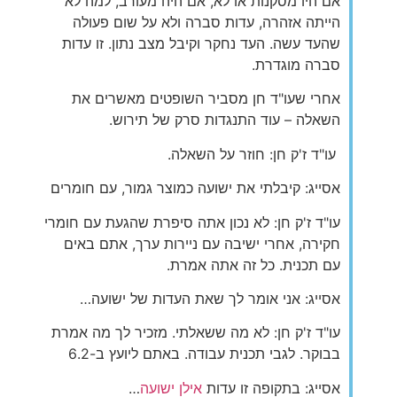
אם היו מסקנות או לא, אם היה מעורב, למה לא
הייתה אזהרה, עדות סברה ולא על שום פעולה
שהעד עשה. העד נחקר וקיבל מצב נתון. זו עדות
סברה מוגדרת.
אחרי שעו"ד חן מסביר השופטים מאשרים את
השאלה – עוד התנגדות סרק של תירוש.
עו"ד ז'ק חן: חוזר על השאלה.
אסייג: קיבלתי את ישועה כמוצר גמור, עם חומרים
עו"ד ז'ק חן: לא נכון אתה סיפרת שהגעת עם חומרי
חקירה, אחרי ישיבה עם ניירות ערך, אתם באים
עם תכנית. כל זה אתה אמרת.
אסייג: אני אומר לך שאת העדות של ישועה…
עו"ד ז'ק חן: לא מה ששאלתי. מזכיר לך מה אמרת
בבוקר. לגבי תכנית עבודה. באתם ליועץ ב-6.2
אסייג: בתקופה זו עדות
אילן ישועה
…