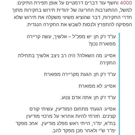
4000
וחשף עוד דברים דרמטיים על אופן תפירת התיקים:
למשל, ההתערבות החריגה של יהודית תירוש בחקירות מתוך
חדרי החקירות, דבר שהוציא משיווי משקלה את תירוש שלא
הפסיקה להתפרץ ולנסות לשבש את החקירה הנגדית.
עו"ד ז'ק חן: יש מפכ"ל – אלשיך, עשה קריירה
מפוארת נכון?
אסייג: מה השאלה? היה רב ניצב אלשיך בתחילת
החקירה
עו"ד ז'ק חן: הגעת מקריירה מפוארת
אסייג: לא מפוארת
עו"ד ז'ק חן: אתה אדם צנוע.
אסייג: הגעתי מתחום המודיעין, עשיתי קורס
קצינים. חזרתי להיות אחראי על מרכזי מודיעין
בת"א, ימ"ר, הייתי ראש מפלג מודיעין. אחכ מפקד
ימ"ר ש"י ולאחר מכן מפקד להב.