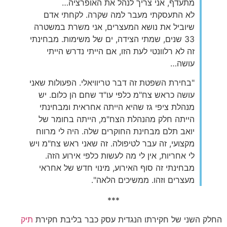
מתעדף, אני צריך לנהל את האופרציה…
לא התעסקתי מעבר למה שקרה. לקחתי אדם
שיוביל את נושא המעצרים, אני משרת במשטרה
33 שנים, שמתי הצידה, ים של משימות. מבחינתי
זה לא רלוונטי לעת הזו, אם הייתי נדרש הייתי
עושה…
"בחירת השפטת זה דבר טריוויאלי. הפעולות שאני
עושה כראש צח"מ כלפי עו"ד שחם הן כלום. יש
מנהלת ציפי גז שהיא הייתה אחראית ומבחינתי
הייתה חלק מהנהלת הצח"מ, הייתה בחומר של
יואב תלם מבחינת החוקרים שלה. היה לי מרווח
מקצועי, זה עבר לטיפולה. זה שאני ראש צח"מ ויש
לי אחריות, אין לי מה לעשות כלפי אירוע הזה.
מבחינתי זה סוף האירוע, מינוי חדש של אחראי
מעצרים וזהו. ממשיכים הלאה".
***
החלק השני של חקירתו הנגדית עסק כבר בליבת חקירת
תיק