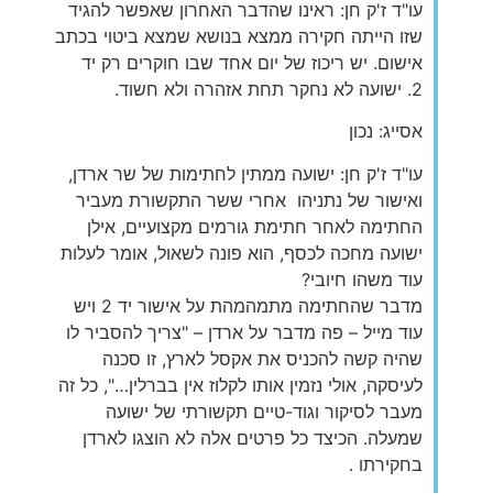
עו"ד ז'ק חן: ראינו שהדבר האחרון שאפשר להגיד
שזו הייתה חקירה ממצא בנושא שמצא ביטוי בכתב
אישום. יש ריכוז של יום אחד שבו חוקרים רק יד
2. ישועה לא נחקר תחת אזהרה ולא חשוד.
אסייג: נכון
עו"ד ז'ק חן: ישועה ממתין לחתימות של שר ארדן,
ואישור של נתניהו אחרי ששר התקשורת מעביר
החתימה לאחר חתימת גורמים מקצועיים, אילן
ישועה מחכה לכסף, הוא פונה לשאול, אומר לעלות
עוד משהו חיובי?
מדבר שהחתימה מתמהמהת על אישור יד 2 ויש
עוד מייל – פה מדבר על ארדן – "צריך להסביר לו
שהיה קשה להכניס את אקסל לארץ, זו סכנה
לעיסקה, אולי נזמין אותו לקלוז אין בברלין…", כל זה
מעבר לסיקור וגוד-טיים תקשורתי של ישועה
שמעלה. הכיצד כל פרטים אלה לא הוצגו לארדן
בחקירתו .