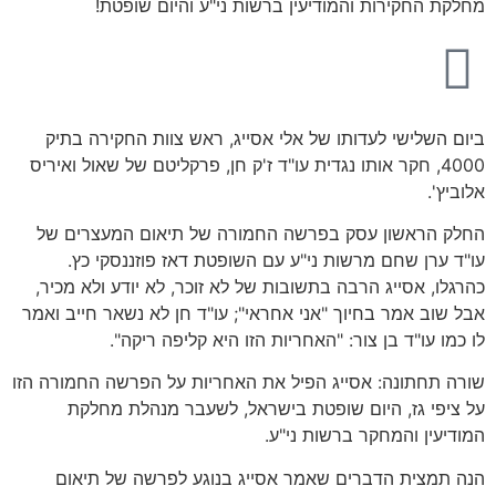
מחלקת החקירות והמודיעין ברשות ני"ע והיום שופטת!
ביום השלישי לעדותו של אלי אסייג, ראש צוות החקירה בתיק
4000, חקר אותו נגדית עו"ד ז'ק חן, פרקליטם של שאול ואיריס
אלוביץ'.
החלק הראשון עסק בפרשה החמורה של תיאום המעצרים של
עו"ד ערן שחם מרשות ני"ע עם השופטת דאז פוזננסקי כץ.
כהרגלו, אסייג הרבה בתשובות של לא זוכר, לא יודע ולא מכיר,
אבל שוב אמר בחיוך "אני אחראי"; עו"ד חן לא נשאר חייב ואמר
לו כמו עו"ד בן צור: "האחריות הזו היא קליפה ריקה".
שורה תחתונה: אסייג הפיל את האחריות על הפרשה החמורה הזו
על ציפי גז, היום שופטת בישראל, לשעבר מנהלת מחלקת
המודיעין והמחקר ברשות ני"ע.
הנה תמצית הדברים שאמר אסייג בנוגע לפרשה של תיאום