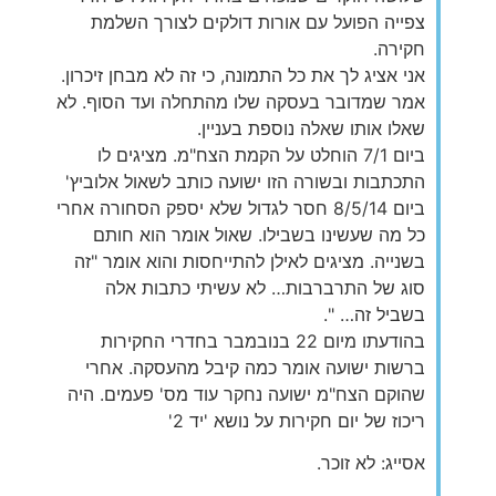
צפייה הפועל עם אורות דולקים לצורך השלמת
חקירה.
אני אציג לך את כל התמונה, כי זה לא מבחן זיכרון.
אמר שמדובר בעסקה שלו מהתחלה ועד הסוף. לא
שאלו אותו שאלה נוספת בעניין.
ביום 7/1 הוחלט על הקמת הצח"מ. מציגים לו
התכתבות ובשורה הזו ישועה כותב לשאול אלוביץ'
ביום 8/5/14 חסר לגדול שלא יספק הסחורה אחרי
כל מה שעשינו בשבילו. שאול אומר הוא חותם
בשנייה. מציגים לאילן להתייחסות והוא אומר "זה
סוג של התרברבות… לא עשיתי כתבות אלה
בשביל זה… ".
בהודעתו מיום 22 בנובמבר בחדרי החקירות
ברשות ישועה אומר כמה קיבל מהעסקה. אחרי
שהוקם הצח"מ ישועה נחקר עוד מס' פעמים. היה
ריכוז של יום חקירות על נושא 'יד 2'
אסייג: לא זוכר.