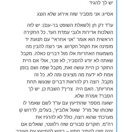
יש לך להגיד
אסייג: אני מסביר שזה אירוע שלא הוצג
עו"ד ז'ק חן (לשאלת השופט בר-עם): יש לזה
השלכות אדירות ולגבי עמדת העד. כל החקירה
הראשית הוא אומר "אני אחראי" עם תנועת יד
מזמינה את הקהל הקדוש. אני רוצה להבין מה
משמעות האחריות אלו מול דברים כאלה. מקבל
שאתה לא יודע להסביר, לא זוכר, אולי אם היית
החוקר כן היית עושה זאת, מקבל שפה ושם בזמן
אמת לא ידעת מה מציגים ומה לא. כל זה
מקבל. רוצה רק להראות דברים שנעשו תחת
אחריותך. האם היה צריך? השבת כן. יש לך
הסבר? אמרת שלא.
ישועה מספר שהתייעץ עם עו"ד לשם שאמר לו
שזכותו של מו"ל שאול אלוביץ', בעלים, לדרוש קו
מערכתי שהוא רוצה, כולל לא להרגיז את
רה"מ. חוקרים סבורים שזה רלוונטי, שואלים אם
יהיה מוכן להסיר חסיון – ביקש להתייעץ עם העורך