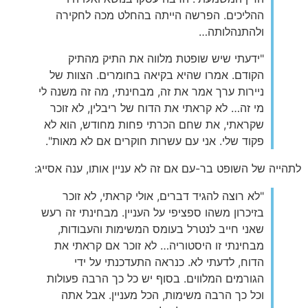
ההליכים. הפרשה הייתה בהחלט מכה לחקירה
ולהתנהלותה…
"ידעתי שיש שופטת מלווה את התיק מהתיק
הקודם. אמרו שהיא בקיאה בחומרים. הצוות של
ניירות ערך אמר את זה, מבחינתי, מה זה משנה לי
מי זה… לא קראתי את הדוח של ריבלין, לא זוכר
שקראתי, את שחם הכרתי פחות מחודש, הוא לא
פקוד שלי. אני עם עשרות חוקרים אם לא מאות".
לתהייה של השופט בר-עם אם זה לא עניין אותו, ענה אסייג:
"לא רוצה להגיד דברים, אולי קראתי, לא זוכר
בזיכרון משהו ספציפי על העניין. מבחינתי זה רעש
שאני חייב לנטרל בעומס המשימות והעבודות,
מבחינתי זו היסטוריה… לא זוכר אם קראתי את
הדוח, לדעתי לא. כנראה התעדכנתי על ידי
הגורמים המלווים. בסוף יש כל כך הרבה פעולות
וכל כך הרבה משימות, הכל מעניין. אבל אתה