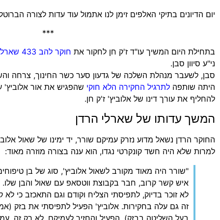
יום הדיונים בתיקי האלפים זימן לנו אתמול עוד עדות לצורה הברוטל
***
בתחילת היום המשיך עו"ד ז'ק חן לחקור את
חוקר להב 433 שארלי הרדן
ני"ע סיוון סבן.
סבן, לשעבר מנהלת השלכה של גדעון סער כשר החינוך, צרחה והש
היתה שותפה
לתרגיל החקירה הלא חוקי
שהפגיש את אור אלוביץ' עם
להחליף את עורך דינו של אלוביץ' ז'ק חן.
המשך עדותו של שארלי הרדן
למרות שלא היה חשד קונקרטי נגדו, הוא ענה בצורה מוזרה מאוד:
"שורר היה מאוד מקורב לשאול אלוביץ', סוג של בן טיפוחים
איש קשר קרוב, חבר בקבוצת ווטסאפ עם שאול והבן שלו. 
לא זוכר בדיוק, לתפיסתי הצליח וקודם וגם התאכזב כי לא 
זה גם עלה בחקירות. אלוביץ' הפעיל לתפיסתי את בזק (אמ
בעל השליטה בבזק), הפעיל והחזיר לעמיקם. לא רק זה, עמ