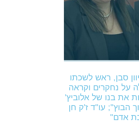
ון סבן, ראש לשכתו
ה על נחקרים וקראה
 את בנו של אלוביץ'
הבוץ"; עו"ד ז'ק חן
ת אדם"