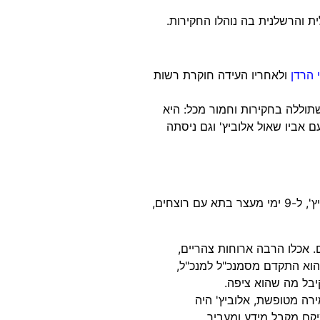
ית והרשלנית בה נוהלו החקירות.
ולאחריו העידה חוקרת רשות
תוללה בחקירות וחמור מכל: היא
 אביו שאול אלוביץ' וגם ניסתה
החוקר הרדן נשאל מדוע נזרק עמיקם שורר, יד ימינו של שאול אלוביץ', ל-9 ימי מעצר בתא עם רוצחים,
. אכלו הרבה ארוחות צהריים,
הוא התקדם מסמנכ"ל למנכ"ל,
קיבל מה שהוא ציפה.
ירה מטופשת, אלוביץ' היה
יקם מקבל מידע ומעביר.