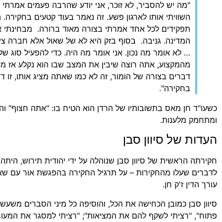
"מה יש להסביר, לא זוכר, אני יודע שהרבה פעמים אמרתי ל
השוויתי אותו לארגון פשע. זה נאמר בעוד קטעים בחקירה. ה
תפקידים לכל אחד אמרתי בצורה מאוד ברורה. מבחינתי 
המדינה. גניבה. בסוף בזק היא לא של שאול אלא חברה ציבור
… לא אומר מה נכון. אני אומר מה היה. כדי להפעיל סוג של
מהמקצוע, אתה רוצה שיבין את המצב שבו הוא נקלע אז מ
דברים בצורה של הומור, זה לא כמו שאתה מציג אותו, זו 
בחקירה".
כשעו"ד חן מאס בתשובותיו של הרדן הוא הטיח בו: "אתה חצוף" ו
ומתחמק מלענות.
העדות של סיוון סבן
חקירתה הראשית של סיוון סבן שנוהלה על ידי יהודית תירוש, היתה
לדברים שעלו מהחקירות – על תרגיל החקירה בהפגשת אור עם שאול 
עורך הדין ז'ק חן.
סיוון סבן כמובן הכחישה את הכל, והוסיפה כל מיני הסברים משעש
פתוח", "רציתי לשקף להם את המציאות"; "רציתי למסגר את המעור