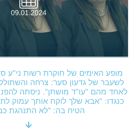
מופע האימים של חוקרת רשות ני"ע סיו
לשעבר של גדעון סער: צרחה והשתולל
לאחד מהם "עו"ד מושתן". ניסתה להפנות
כנגדו: "אבא שלך לוקח אותך עמוק לתוך 
הטיח בה: "לא התנהגת כב