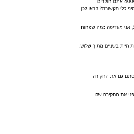
עו"ד ז'ק חן: האם את זוכרת שבמסגרת חקירת בזק בתיק 4000 אתם חוקרים
יני כלי תקשורת? קראו לכן
ול, אני מעדיפה כמה שפחות
את דברי צפריר. נחקר 3 חקירות. את היית בשניים מתוך שלוש.
הסתם גם את החקירה
פני את החקירה שלו