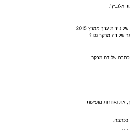
עו"ד ז'ק חן: מציג לך כתבה בעיתון דה מרקר – כתבת יח"צ של ניירות ערך ממרץ 2015
 של דה מרקר נכון?
, את ואחרות מופיעות
ב בכתבה.