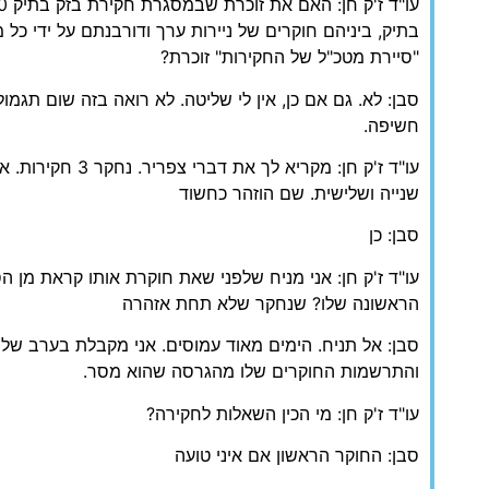
בתיק, ביניהם חוקרים של ניירות ערך ודורבנתם על ידי כל מ
"סיירת מטכ"ל של החקירות" זוכרת?
סבן: לא. גם אם כן, אין לי שליטה. לא רואה בזה שום תגמ
חשיפה.
עו"ד ז'ק חן: מקריא לך 
שנייה ושלישית. שם הוזהר כחשוד
סבן: כן
עו"ד ז'ק חן: אני מניח שלפני שאת חוקרת אותו קראת מן 
הראשונה שלו? שנחקר שלא תחת אזהרה
סבן: אל תניח. הימים מאוד עמוסים. אני מקבלת בערב של
והתרשמות החוקרים שלו מהגרסה שהוא מסר.
עו"ד ז'ק חן: מי הכין השאלות לחקירה?
סבן: החוקר הראשון אם איני טועה