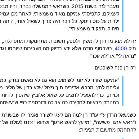
מעבר לזה בשנת 2015, כשראש הממשלה נבחר, ו
לעמיקם. לתפיסתי עמיקם מאוד משמעותי. לאחר מכן עמי
ילדות על כוס וויסקי. כל דבר היה צריך לשאול אותו, היתה 
היה לו תפקיד משמעותי".
זה לא מנע מהרדן להמשיך ולספק תשובות מתחמקות ומתפתלות, לא
תיק 4000
, כשבסוף הודה שלא ידע בדיוק מה העבירות שיוחסו נגד
"נראה לי" או "לא זוכר".
ז'ק חן פנה לשופטים:
"עמיקם שורר לא זומן לשימוע. הוא גם לא נאשם בתיק. כמ
עליהם לחץ ומכבש אדירים תוך ניצול שלא כדין של הליכי 
זכויות, כדי להפעיל לחצים על שאול אלוביץ שיהפוך להיות 
במנותק מראיות לחקירה כה ארוכה ודורסנית כפי שנעשתה"
כשנשאל הרדן ע"י עו"ד חן למה הם לעגו לשורר ואמרו לו שבשורת 
ו"ראש ארגון פשיעה", "מייעץ לראש ארגון" ושהוא "נכנס לעולם של ע
להתחמק מתשובות רציניות: