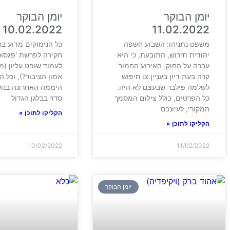
יומן הבוקר
יומן הבוקר
10.02.2022
11.02.2022
משפט נתניהו: השבוע חשפה
כל הנימוקים מדוע ב
יהודית תירוש, התובעת, כי היא
חקירה לפרשת 'פגסוס'
עברה על החוק. האירוע החמור
לעמוד שופט עליון (מ
קרה בעת דיון בעניין צו חיפוש
אמון הציבור?), וכל 
לשלמה פילבר שבעצם לא היה.
היממה האחרונה בנו
כל הפרטים, כולל צילום המסמך
סדר בבלגן הגדול
המקורי, לעיונכם
הקליקו לתוכן »
הקליקו לתוכן »
10/02/2022
11/02/2022
יומן הבוקר