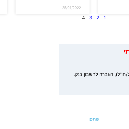
25/01/2022
4
3
2
1
י
/חו"ל), העברה לחשבון בנק.
שתפו