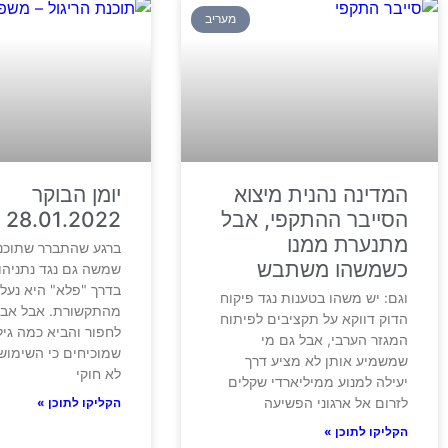
מעריב
המדינה נהנית מיצוא
יומן הבוקר
הסייבר ההתקפי, אבל
28.01.2022
מתנערת ממנו
ברגע שהתברר שתוכנת
כשמשהו משתבש
שמשה גם נגד נתניהו 
בדרך "פלא" היא נעל
וגם: יש משהו בטענות נגד פיקוח
מהתקשורת. אבל אבי 
הדוק דווקא על תקציבים לפיתוח
לחפור והביא כמה גיל
המגזר הערבי, אבל גם מי
שמוכיחים כי השימוש
שמשמיע אותן לא מציע דרך
לא חוקי
יעילה למנוע ממיליארדי שקלים
לזרום אל ארגוני הפשיעה
הקליקו לתוכן »
הקליקו לתוכן »