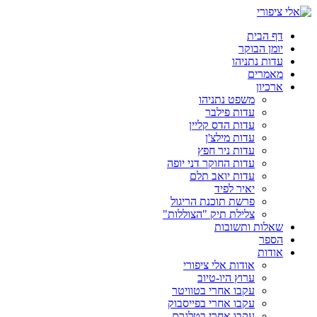
דלג
לתוכן
דף הבית
יומן הבוקר
עדות נתניהו
מאמרים
ארכיון
משפט נתניהו
עדות פילבר
עדות הדס קליין
עדות מילצ'ן
עדות ניר חפץ
עדות החוקר דני יופה
עדות יואב תלם
יאיר לפיד
פרשת תוכנת הריגול
צלילת תיק "הצוללות"
שאלות ותשובות
הספר
אודות
אודות אלי ציפורי
ערוץ היו-טיוב
עקבו אחרי בטוויטר
עקבו אחרי בפייסבוק
עקבו אחרי בטלגרם