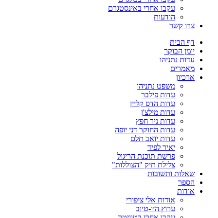
עקבו אחרי באינסטגרם
הודעות
צרו קשר
דף הבית
יומן הבוקר
עדות נתניהו
מאמרים
ארכיון
משפט נתניהו
עדות פילבר
עדות הדס קליין
עדות מילצ'ן
עדות ניר חפץ
עדות החוקר דני יופה
עדות יואב תלם
יאיר לפיד
פרשת תוכנת הריגול
צלילת תיק "הצוללות"
שאלות ותשובות
הספר
אודות
אודות אלי ציפורי
ערוץ היו-טיוב
עקבו אחרי בטוויטר