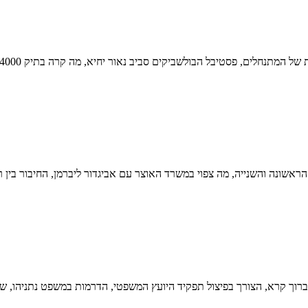
בל הבולשביקים סביב נאור יחיא, מה קרה בתיק 4000 עד כה, ההתפרצות החדשה של הקורונה
אשונה והשנייה, מה צפוי במשרד האוצר עם אביגדור ליברמן, החיבור בין ר
ברוך קרא, הצורך בפיצול תפקיד היועץ המשפטי, הדרמות במשפט נתניהו, שו