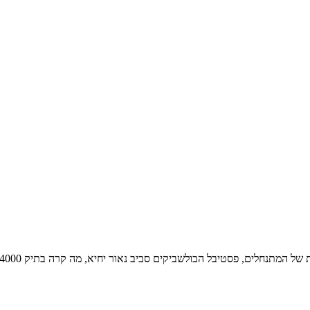
בל הבולשביקים סביב נאור יחיא, מה קרה בתיק 4000 עד כה, ההתפרצות החדשה של הקורונה