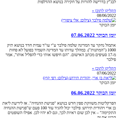
לבג"ץ בדרישה להורות על חקירה בנושא ההדלפות
הקליקו לתוכן »
08/06/2022
יומן הבוקר
יומן הבוקר 07.06.2022
אתמול נחקר עד המדינה שלמה פילבר ע"י עו"ד עמית חדד בנושא תיק
1000 ("המתנות"). במהלך עדותו עד המדינה השמיד בפועל לא פחות
מ-17 סעיפים מכתב האישום. "הם חיפשו אותי כדי להפליל אותו", אמר
פילבר
הקליקו לתוכן »
07/06/2022
יומן הבוקר
יומן הבוקר 06.06.2022
הפרקליטות משווקת ספין חדש בנושא "פגישת ההנחיה". אז לידיעת ליאת
בן ארי ויהודית תירוש: פילבר יכול להגיד עוד 100 פעם ש"פגישת ההנחיה
התקיימה" – אין לכן שום ראיות לכך, וגם לא יהיו לכן. אפילו השופטים
הבינו את זה