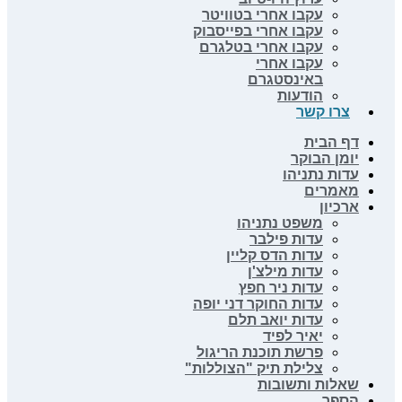
עקבו אחרי בטוויטר
עקבו אחרי בפייסבוק
עקבו אחרי בטלגרם
עקבו אחרי
באינסטגרם
הודעות
צרו קשר
דף הבית
יומן הבוקר
עדות נתניהו
מאמרים
ארכיון
משפט נתניהו
עדות פילבר
עדות הדס קליין
עדות מילצ'ן
עדות ניר חפץ
עדות החוקר דני יופה
עדות יואב תלם
יאיר לפיד
פרשת תוכנת הריגול
צלילת תיק "הצוללות"
שאלות ותשובות
הספר