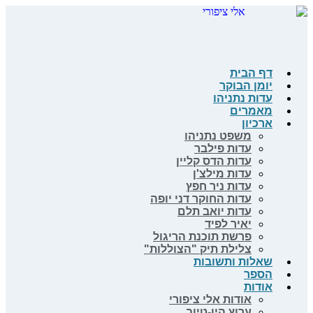
דלג
לתוכן
דף הבית
יומן הבוקר
עדות נתניהו
מאמרים
ארכיון
משפט נתניהו
עדות פילבר
עדות הדס קליין
עדות מילצ'ן
עדות ניר חפץ
עדות החוקר דני יופה
עדות יואב תלם
יאיר לפיד
פרשת תוכנת הריגול
צלילת תיק "הצוללות"
שאלות ותשובות
הספר
אודות
אודות אלי ציפורי
ערוץ היו-טיוב