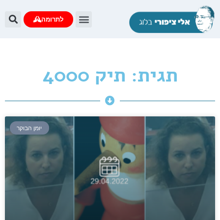
לתרומה
תגית: תיק 4000
יומן הבוקר